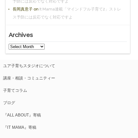
予防には反応でなく対応ですよ
長岡真意子
on
It Mama連載「マインドフル子育て2」ストレ
ス予防には反応でなく対応ですよ
Archives
ユア子育ちスタジオについて
講座・相談・コミュニティー
子育てコラム
ブログ
『ALL ABOUT』寄稿
『IT MAMA』寄稿