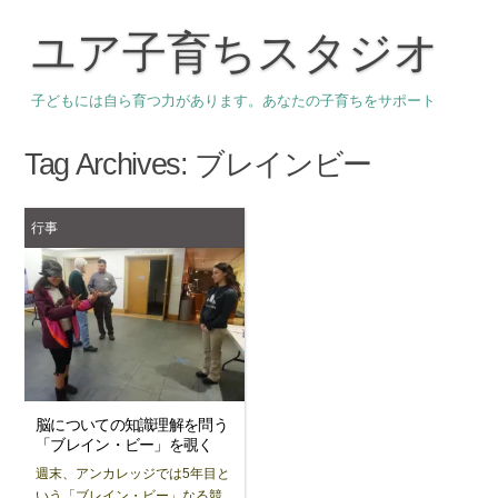
ユア子育ちスタジオ
子どもには自ら育つ力があります。あなたの子育ちをサポート
Tag Archives:
ブレインビー
行事
脳についての知識理解を問う
「ブレイン・ビー」を覗く
週末、アンカレッジでは5年目と
いう「ブレイン・ビー」なる競