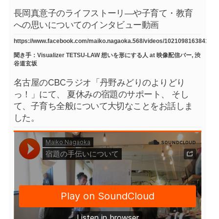
長岡真意子のライフストーリ―や子育て・教育
への思いについてのインタビュー動画
https://www.facebook.com/maiko.nagaoka.568/videos/1021098163841754
聞き手：Visualizer TETSU-LAW 想いを形にする人 at 映像配信バー, 渋
谷道玄坂
名古屋のCBCラジオ「丹野みどりのよりどり
っ！」にて、 夏休みの宿題のサポート、 そし
て、子育ち全般について大切なことをお話しま
した。