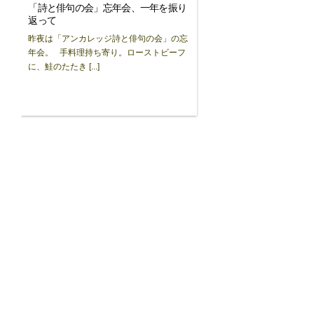
「詩と俳句の会」忘年会、一年を振り
返って
昨夜は「アンカレッジ詩と俳句の会」の忘
年会。 手料理持ち寄り。ローストビーフ
に、鮭のたたき [...]