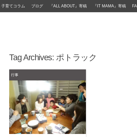
子育てコラム
ブログ
『ALL ABOUT』寄稿
『IT MAMA』寄稿
F
Tag Archives:
ポトラック
行事