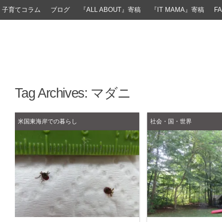
子育てコラム
ブログ
『ALL ABOUT』寄稿
『IT MAMA』寄稿
F
Tag Archives:
マダニ
米国東海岸での暮らし
社会・国・世界