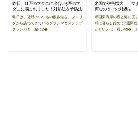
昨日、11匹のマダニに出合い5匹のマ
米国で被害増大、「マ
ダニに噛まれました！対処法＆予防法
何なの＆その対処法
昨日は、近所のいつもの散歩道を、フロリ
米国東海岸の森と海に囲
ダから訪ねてきているグランマとステップ
町に暮らし始めて2週間程
グランパと一緒に2� [...]
とといえば、買い物� [...]