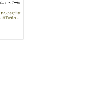
ダニ」って一体
まれた小さな田舎
。勝手が違うこ