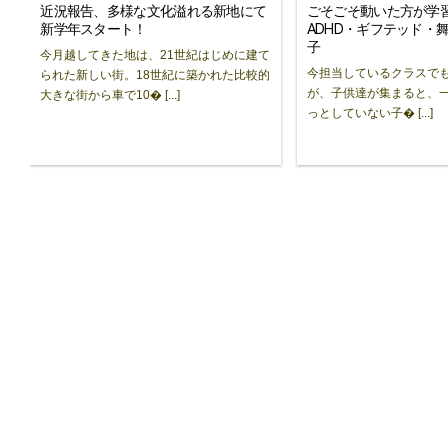
近況報告、多様な文化溢れる新地にて
ごそごそ動いた方が学
新学年スタート！
ADHD・ギフテッド・
子
今月越してきた地は、21世紀はじめに建て
今担当しているクラスで
られた新しい街。18世紀に築かれた比較的
が、子供達が集まると、
大きな街から車で10� [...]
っとしていない子� [...]