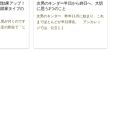
習効果アップ！
次男のキンダー半日から終日へ、大切
舞踏家タイプの
に思う2つのこと
次男のキンダー、昨年11月に始まり、これ
も気が付くのです
までほとんどが半日滞在。 アンカレッ
一定の割合で「じ
ジでは、公立 [...]