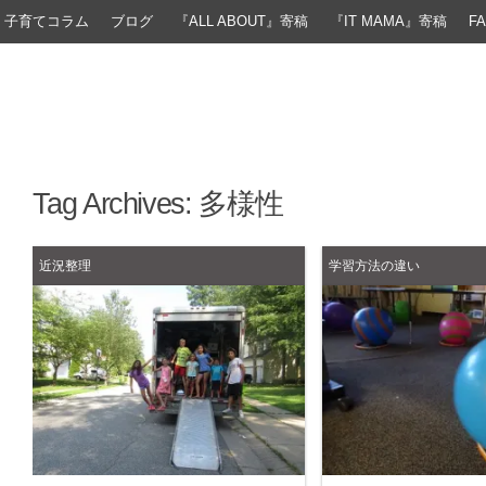
子育てコラム
ブログ
『ALL ABOUT』寄稿
『IT MAMA』寄稿
F
Tag Archives:
多様性
近況整理
学習方法の違い