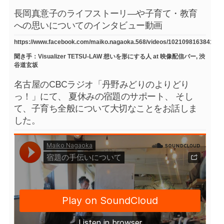
長岡真意子のライフストーリ―や子育て・教育
への思いについてのインタビュー動画
https://www.facebook.com/maiko.nagaoka.568/videos/1021098163841754
聞き手：Visualizer TETSU-LAW 想いを形にする人 at 映像配信バー, 渋
谷道玄坂
名古屋のCBCラジオ「丹野みどりのよりどり
っ！」にて、 夏休みの宿題のサポート、 そし
て、子育ち全般について大切なことをお話しま
した。