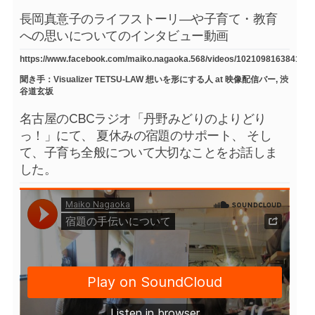
長岡真意子のライフストーリ―や子育て・教育
への思いについてのインタビュー動画
https://www.facebook.com/maiko.nagaoka.568/videos/1021098163841754
聞き手：Visualizer TETSU-LAW 想いを形にする人 at 映像配信バー, 渋
谷道玄坂
名古屋のCBCラジオ「丹野みどりのよりどり
っ！」にて、 夏休みの宿題のサポート、 そし
て、子育ち全般について大切なことをお話しま
した。