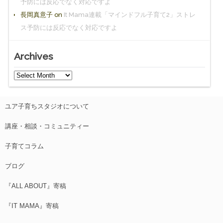
予防には反応でなく対応ですよ
長岡真意子
on
It Mama連載「マインドフル子育て2」ストレ
ス予防には反応でなく対応ですよ
Archives
ユア子育ちスタジオについて
講座・相談・コミュニティー
子育てコラム
ブログ
『ALL ABOUT』寄稿
『IT MAMA』寄稿