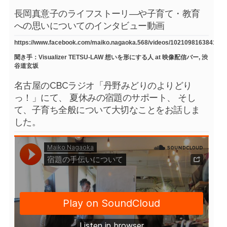
長岡真意子のライフストーリ―や子育て・教育
への思いについてのインタビュー動画
https://www.facebook.com/maiko.nagaoka.568/videos/1021098163841754
聞き手：Visualizer TETSU-LAW 想いを形にする人 at 映像配信バー, 渋
谷道玄坂
名古屋のCBCラジオ「丹野みどりのよりどり
っ！」にて、 夏休みの宿題のサポート、 そし
て、子育ち全般について大切なことをお話しま
した。