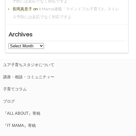
予防には反応でなく対応ですよ
長岡真意子
on
It Mama連載「マインドフル子育て2」ストレ
ス予防には反応でなく対応ですよ
Archives
ユア子育ちスタジオについて
講座・相談・コミュニティー
子育てコラム
ブログ
『ALL ABOUT』寄稿
『IT MAMA』寄稿