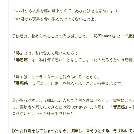
「○○君から玩具を奪い取るなんて、あなたは意地悪ね」より、
「○○君から玩具を奪い取るのはよくないことよ」
子供達は、咎められることで痛み感じると、
「恥
(Shame)
」
と
「罪悪
「恥」
とは、私はなんて悪いんだろう、
「罪悪感」
は、私は何て悪いことをしてしまったのだろうという感情
「恥」
は「キャラクター」を咎められることから、
「罪悪感」
は「誤った行為」を咎められることから生まれます。
足が取れやすいよう細工した人形で子供を遊ばせるという実験による
し、実験者や周りにできるだけ気づかせないよう隠し、
「罪悪感」
を
直せないかといった様子を見せたと。
誤った行為をしてしまったなら、後悔し、直そうとする、そう動いて