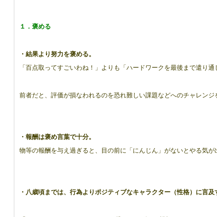
１．褒める
・結果より努力を褒める。
「百点取ってすごいわね！」よりも「ハードワークを最後まで遣り通
前者だと、評価が損なわれるのを恐れ難しい課題などへのチャレンジ
・報酬は褒め言葉で十分。
物等の報酬を与え過ぎると、目の前に「にんじん」がないとやる気が
・八歳頃までは、行為よりポジティブなキャラクター（性格）に言及