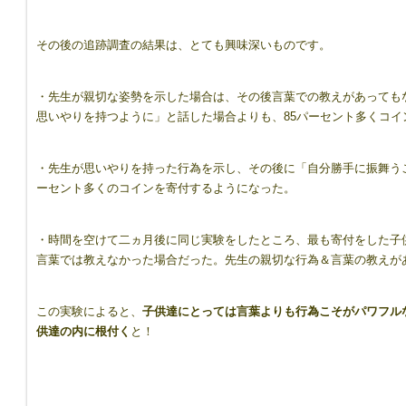
その後の追跡調査の結果は、とても興味深いものです。
・先生が親切な姿勢を示した場合は、その後言葉での教えがあっても
思いやりを持つように」と話した場合よりも、85パーセント多くコイ
・先生が思いやりを持った行為を示し、その後に「自分勝手に振舞う
ーセント多くのコインを寄付するようになった。
・時間を空けて二ヵ月後に同じ実験をしたところ、最も寄付をした子
言葉では教えなかった場合だった。先生の親切な行為＆言葉の教えが
この実験によると、
子供達にとっては言葉よりも行為こそがパワフル
供達の内に根付く
と！