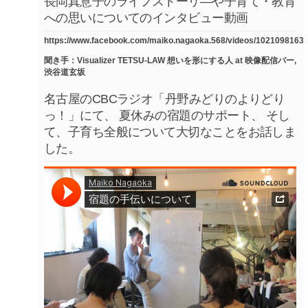
長岡真意子のライフストーリ―や子育て・教育
への思いについてのインタビュー動画
https://www.facebook.com/maiko.nagaoka.568/videos/1021098163
聞き手：Visualizer TETSU-LAW 想いを形にする人 at 映像配信バー,
渋谷道玄坂
名古屋のCBCラジオ「丹野みどりのよりどり
っ！」にて、 夏休みの宿題のサポート、 そし
て、子育ち全般について大切なことをお話しま
した。