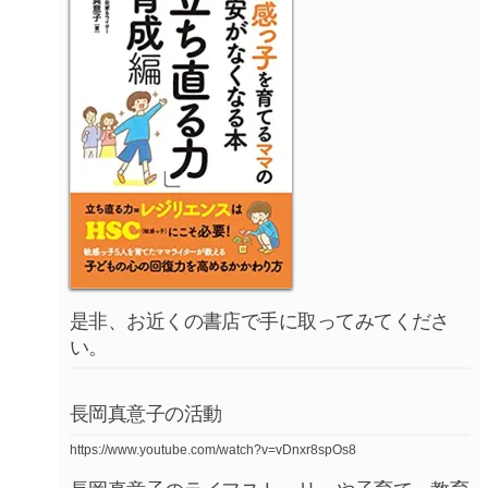
是非、お近くの書店で手に取ってみてくださ
い。
長岡真意子の活動
https://www.youtube.com/watch?v=vDnxr8spOs8