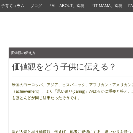
子育てコラム
ブログ
『ALL ABOUT』寄稿
『IT MAMA』寄稿
F
価値観の伝え方
価値観をどう子供に伝える？
米国のヨーロッパ、アジア、ヒスパニック、アフリカン・アメリカン
（achievement）」より「思い遣り(caring)」がはるかに重要と答
もほとんどが同じ結果だったそうです。
親が大切と思う価値観、例えば、他者に親切にする、思いやりを持つ