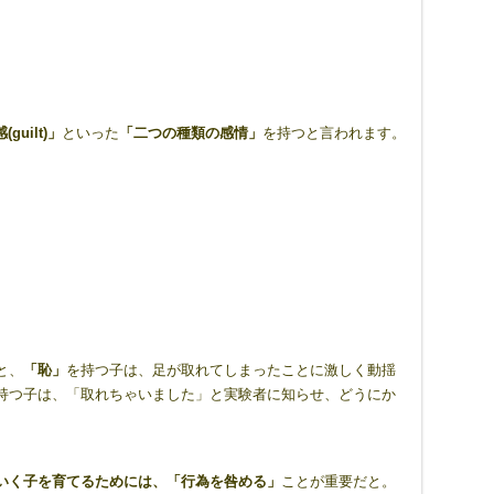
感
(guilt)
」
といった
「二つの種類の感情」
を持つと言われます。
。
と、
「恥」
を持つ子は、足が取れてしまったことに激しく動揺
持つ子は、「取れちゃいました」と実験者に知らせ、どうにか
いく子を育てるためには、「行為を咎める」
ことが重要だと。