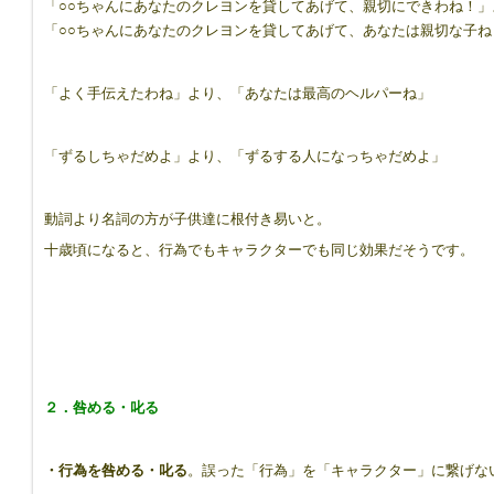
「○○ちゃんにあなたのクレヨンを貸してあげて、親切にできわね！」
「○○ちゃんにあなたのクレヨンを貸してあげて、あなたは親切な子ね
8417544/
「よく手伝えたわね」より、「あなたは最高のヘルパーね」
「ずるしちゃだめよ」より、「ずるする人になっちゃだめよ」
動詞より名詞の方が子供達に根付き易いと。
十歳頃になると、行為でもキャラクターでも同じ効果だそうです。
２．咎める・叱る
・行為を咎める・叱る
。誤った「行為」を「キャラクター」に繋げな