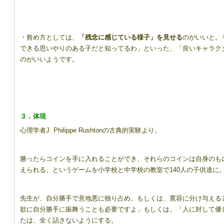
・咎め方としては、
「残念に感じている様子」を見せる
のがいいと。
できる思いやりのある子だと知ってるわ」といった、「良いキャラク
のがいいようです。
３．体現
心理学者J. Philippe Rushtonの古典的実験より。
勝ったらコインを手に入れることができ、それらのコインは自身のも
えられる、というゲームを小学校と中学校の教室で140人の子供達に
先生が、自分勝手で意地悪に独り占め、もしくは、寛容に分け与える
欲に自分勝手に振舞うことも必要ですよ」もしくは、「人に対して優
たは、全く話さないようにする。