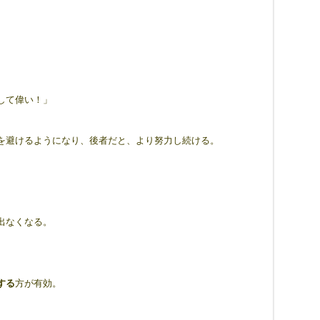
して偉い！」
を避けるようになり、後者だと、より努力し続ける。
出なくなる。
する
方が有効。