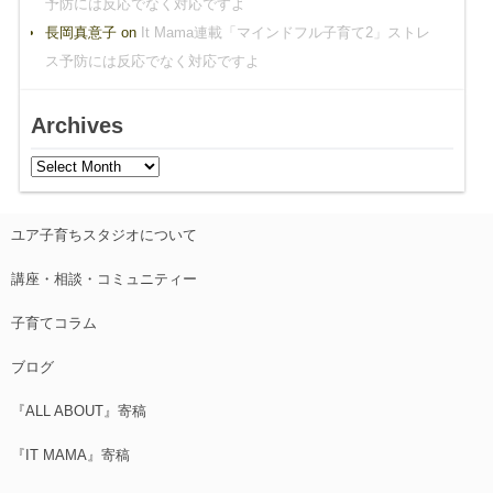
予防には反応でなく対応ですよ
長岡真意子
on
It Mama連載「マインドフル子育て2」ストレ
ス予防には反応でなく対応ですよ
Archives
ユア子育ちスタジオについて
講座・相談・コミュニティー
子育てコラム
ブログ
『ALL ABOUT』寄稿
『IT MAMA』寄稿