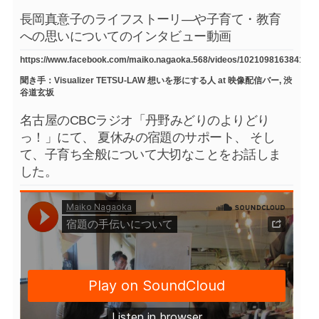
長岡真意子のライフストーリ―や子育て・教育
への思いについてのインタビュー動画
https://www.facebook.com/maiko.nagaoka.568/videos/1021098163841754
聞き手：Visualizer TETSU-LAW 想いを形にする人 at 映像配信バー, 渋
谷道玄坂
名古屋のCBCラジオ「丹野みどりのよりどり
っ！」にて、 夏休みの宿題のサポート、 そし
て、子育ち全般について大切なことをお話しま
した。