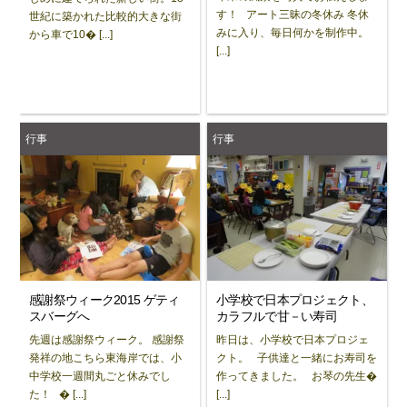
す！ アート三昧の冬休み 冬休
世紀に築かれた比較的大きな街
みに入り、毎日何かを制作中。
から車で10� [...]
[...]
行事
行事
感謝祭ウィーク2015 ゲティ
小学校で日本プロジェクト、
スバーグへ
カラフルで甘－い寿司
先週は感謝祭ウィーク。 感謝祭
昨日は、小学校で日本プロジェ
発祥の地こちら東海岸では、小
クト。 子供達と一緒にお寿司を
中学校一週間丸ごと休みでし
作ってきました。 お琴の先生�
た！ � [...]
[...]