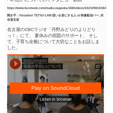
https://www.facebook.com/maiko.nagaoka.568/videos/1021098163841754
聞き手：Visualizer TETSU-LAW 想いを形にする人 at 映像配信バー, 渋
谷道玄坂
名古屋のCBCラジオ「丹野みどりのよりどり
っ！」にて、 夏休みの宿題のサポート、 そし
て、子育ち全般について大切なことをお話しま
した。