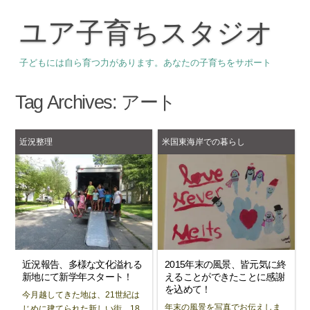
ユア子育ちスタジオ
子どもには自ら育つ力があります。あなたの子育ちをサポート
Tag Archives:
アート
近況整理
米国東海岸での暮らし
近況報告、多様な文化溢れる
2015年末の風景、皆元気に終
新地にて新学年スタート！
えることができたことに感謝
を込めて！
今月越してきた地は、21世紀は
年末の風景を写真でお伝えしま
じめに建てられた新しい街。18