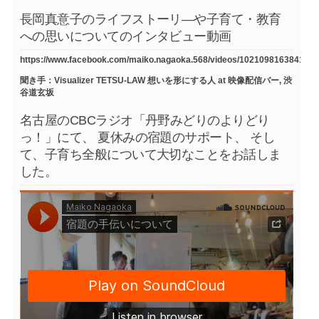
長岡真意子のライフストーリ―や子育て・教育
への思いについてのインタビュー動画
https://www.facebook.com/maiko.nagaoka.568/videos/1021098163841754
聞き手：Visualizer TETSU-LAW 想いを形にする人 at 映像配信バー, 渋
谷道玄坂
名古屋のCBCラジオ「丹野みどりのよりどり
っ！」にて、 夏休みの宿題のサポート、 そし
て、子育ち全般について大切なことをお話しま
した。