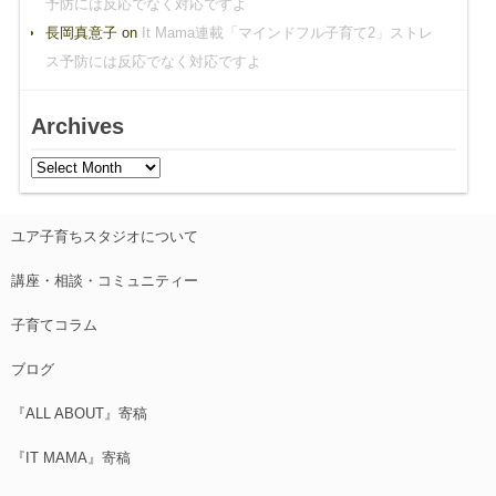
予防には反応でなく対応ですよ
長岡真意子
on
It Mama連載「マインドフル子育て2」ストレ
ス予防には反応でなく対応ですよ
Archives
ユア子育ちスタジオについて
講座・相談・コミュニティー
子育てコラム
ブログ
『ALL ABOUT』寄稿
『IT MAMA』寄稿