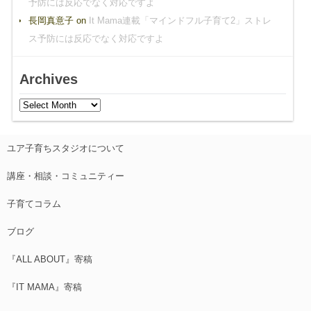
予防には反応でなく対応ですよ
長岡真意子
on
It Mama連載「マインドフル子育て2」ストレ
ス予防には反応でなく対応ですよ
Archives
ユア子育ちスタジオについて
講座・相談・コミュニティー
子育てコラム
ブログ
『ALL ABOUT』寄稿
『IT MAMA』寄稿