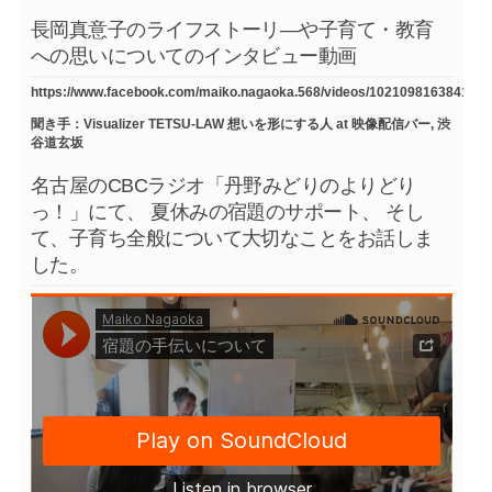
長岡真意子のライフストーリ―や子育て・教育
への思いについてのインタビュー動画
https://www.facebook.com/maiko.nagaoka.568/videos/1021098163841754
聞き手：Visualizer TETSU-LAW 想いを形にする人 at 映像配信バー, 渋
谷道玄坂
名古屋のCBCラジオ「丹野みどりのよりどり
っ！」にて、 夏休みの宿題のサポート、 そし
て、子育ち全般について大切なことをお話しま
した。