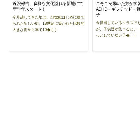
近況報告、多様な文化溢れる新地にて
ごそごそ動いた方が学
新学年スタート！
ADHD・ギフテッド・
子
今月越してきた地は、21世紀はじめに建て
今担当しているクラスで
られた新しい街。18世紀に築かれた比較的
が、子供達が集まると、
大きな街から車で10� [...]
っとしていない子� [...]