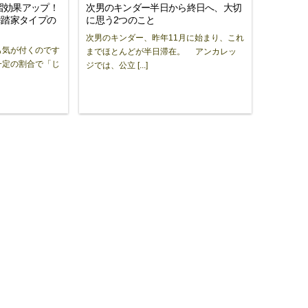
習効果アップ！
次男のキンダー半日から終日へ、大切
舞踏家タイプの
に思う2つのこと
次男のキンダー、昨年11月に始まり、これ
も気が付くのです
までほとんどが半日滞在。 アンカレッ
一定の割合で「じ
ジでは、公立 [...]