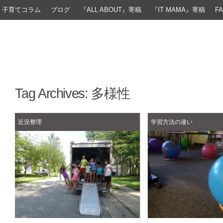
子育てコラム
ブログ
『ALL ABOUT』寄稿
『IT MAMA』寄稿
F
Tag Archives:
多様性
近況整理
学習方法の違い