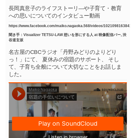
長岡真意子のライフストーリ―や子育て・教育
への思いについてのインタビュー動画
https://www.facebook.com/maiko.nagaoka.568/videos/1021098163841754
聞き手：Visualizer TETSU-LAW 想いを形にする人 at 映像配信バー, 渋
谷道玄坂
名古屋のCBCラジオ「丹野みどりのよりどり
っ！」にて、 夏休みの宿題のサポート、 そし
て、子育ち全般について大切なことをお話しま
した。