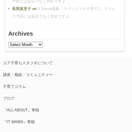
予防には反応でなく対応ですよ
長岡真意子
on
It Mama連載「マインドフル子育て2」ストレ
ス予防には反応でなく対応ですよ
Archives
ユア子育ちスタジオについて
講座・相談・コミュニティー
子育てコラム
ブログ
『ALL ABOUT』寄稿
『IT MAMA』寄稿