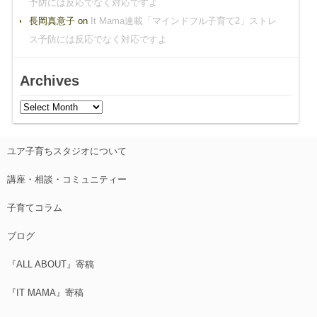
予防には反応でなく対応ですよ
長岡真意子
on
It Mama連載「マインドフル子育て2」ストレ
ス予防には反応でなく対応ですよ
Archives
ユア子育ちスタジオについて
講座・相談・コミュニティー
子育てコラム
ブログ
『ALL ABOUT』寄稿
『IT MAMA』寄稿