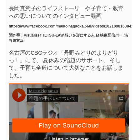
長岡真意子のライフストーリ―や子育て・教育
への思いについてのインタビュー動画
https://www.facebook.com/maiko.nagaoka.568/videos/1021098163841754
聞き手：Visualizer TETSU-LAW 想いを形にする人 at 映像配信バー, 渋
谷道玄坂
名古屋のCBCラジオ「丹野みどりのよりどり
っ！」にて、 夏休みの宿題のサポート、 そし
て、子育ち全般について大切なことをお話しま
した。