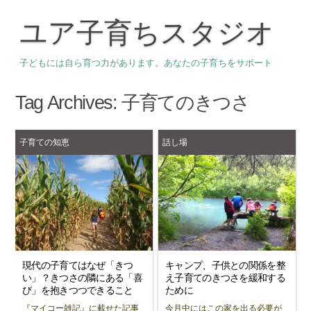
ユア子育ちスタジオ
子どもには自ら育つ力があります。あなたの子育ちをサポート
Tag Archives:
子育てのきつさ
子育ての知恵
話し場
現代の子育てはなぜ「きつ
キャンプ、子供との関係を整
い」？きつさの隣にある「喜
え子育てのきつさを緩和する
び」を抱きつつできること
ために
『マイコー雑記』に載せた記事
今月中にはこの家を出る必要が