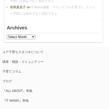
予防には反応でなく対応ですよ
長岡真意子
on
It Mama連載「マインドフル子育て2」ストレ
ス予防には反応でなく対応ですよ
Archives
ユア子育ちスタジオについて
講座・相談・コミュニティー
子育てコラム
ブログ
『ALL ABOUT』寄稿
『IT MAMA』寄稿