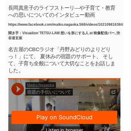
長岡真意子のライフストーリ―や子育て・教育
への思いについてのインタビュー動画
https://www.facebook.com/maiko.nagaoka.568/videos/1021098163841754
聞き手：Visualizer TETSU-LAW 想いを形にする人 at 映像配信バー, 渋
谷道玄坂
名古屋のCBCラジオ「丹野みどりのよりどり
っ！」にて、 夏休みの宿題のサポート、 そし
て、子育ち全般について大切なことをお話しま
した。