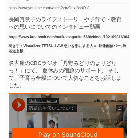
https://www.youtube.com/watch?v=vDnxr8spOs8
長岡真意子のライフストーリ―や子育て・教育
への思いについてのインタビュー動画
https://www.facebook.com/maiko.nagaoka.568/videos/1021098163841754
聞き手：Visualizer TETSU-LAW 想いを形にする人 at 映像配信バー, 渋
谷道玄坂
名古屋のCBCラジオ「丹野みどりのよりどり
っ！」にて、 夏休みの宿題のサポート、 そし
て、子育ち全般について大切なことをお話しま
した。