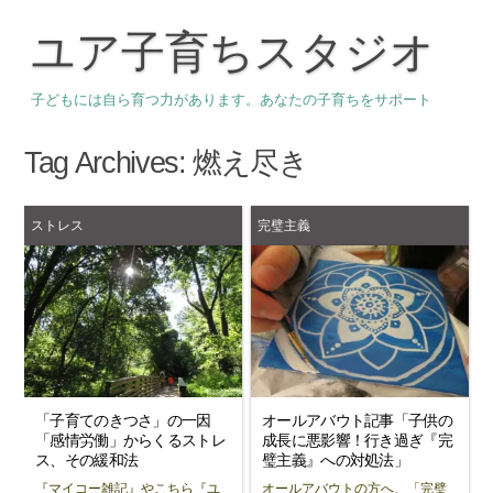
ユア子育ちスタジオ
子どもには自ら育つ力があります。あなたの子育ちをサポート
Tag Archives:
燃え尽き
ストレス
完璧主義
「子育てのきつさ」の一因
オールアバウト記事「子供の
「感情労働」からくるストレ
成長に悪影響！行き過ぎ『完
ス、その緩和法
璧主義』への対処法」
『マイコー雑記』やこちら『ユ
オールアバウトの方へ、「完璧