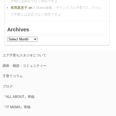
予防には反応でなく対応ですよ
長岡真意子
on
It Mama連載「マインドフル子育て2」ストレ
ス予防には反応でなく対応ですよ
Archives
ユア子育ちスタジオについて
講座・相談・コミュニティー
子育てコラム
ブログ
『ALL ABOUT』寄稿
『IT MAMA』寄稿