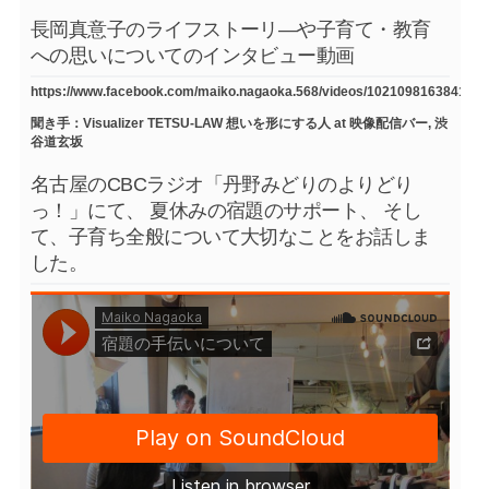
長岡真意子のライフストーリ―や子育て・教育
への思いについてのインタビュー動画
https://www.facebook.com/maiko.nagaoka.568/videos/1021098163841754
聞き手：Visualizer TETSU-LAW 想いを形にする人 at 映像配信バー, 渋
谷道玄坂
名古屋のCBCラジオ「丹野みどりのよりどり
っ！」にて、 夏休みの宿題のサポート、 そし
て、子育ち全般について大切なことをお話しま
した。