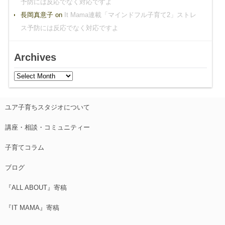
予防には反応でなく対応ですよ
長岡真意子
on
It Mama連載「マインドフル子育て2」ストレ
ス予防には反応でなく対応ですよ
Archives
ユア子育ちスタジオについて
講座・相談・コミュニティー
子育てコラム
ブログ
『ALL ABOUT』寄稿
『IT MAMA』寄稿