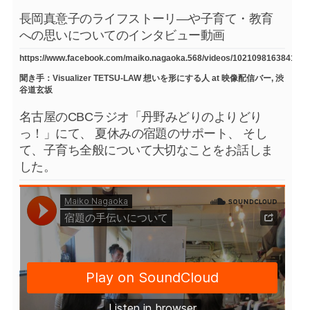
長岡真意子のライフストーリ―や子育て・教育
への思いについてのインタビュー動画
https://www.facebook.com/maiko.nagaoka.568/videos/1021098163841754
聞き手：Visualizer TETSU-LAW 想いを形にする人 at 映像配信バー, 渋
谷道玄坂
名古屋のCBCラジオ「丹野みどりのよりどり
っ！」にて、 夏休みの宿題のサポート、 そし
て、子育ち全般について大切なことをお話しま
した。