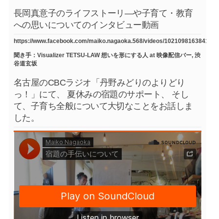
長岡真意子のライフストーリ―や子育て・教育
への思いについてのインタビュー動画
https://www.facebook.com/maiko.nagaoka.568/videos/1021098163841754
聞き手：Visualizer TETSU-LAW 想いを形にする人 at 映像配信バー, 渋
谷道玄坂
名古屋のCBCラジオ「丹野みどりのよりどり
っ！」にて、 夏休みの宿題のサポート、 そし
て、子育ち全般について大切なことをお話しま
した。