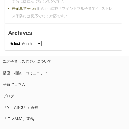
予防には反応でなく対応ですよ
長岡真意子
on
It Mama連載「マインドフル子育て2」ストレ
ス予防には反応でなく対応ですよ
Archives
ユア子育ちスタジオについて
講座・相談・コミュニティー
子育てコラム
ブログ
『ALL ABOUT』寄稿
『IT MAMA』寄稿