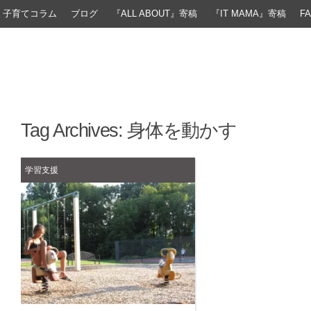
子育てコラム
ブログ
『ALL ABOUT』寄稿
『IT MAMA』寄稿
F
Tag Archives:
身体を動かす
学習支援