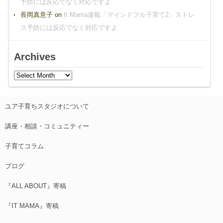
予防には反応でなく対応ですよ
長岡真意子
on
It Mama連載「マインドフル子育て2」ストレ
ス予防には反応でなく対応ですよ
Archives
ユア子育ちスタジオについて
講座・相談・コミュニティー
子育てコラム
ブログ
『ALL ABOUT』寄稿
『IT MAMA』寄稿