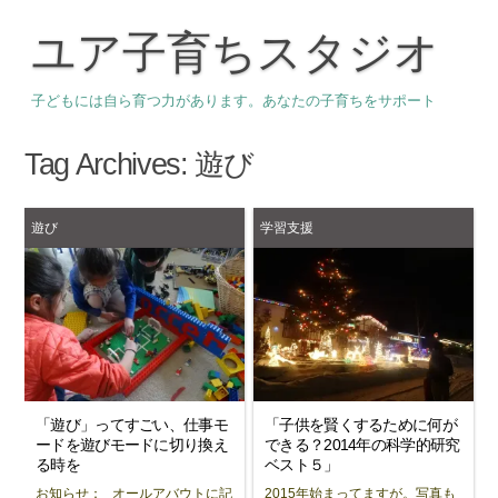
ユア子育ちスタジオ
子どもには自ら育つ力があります。あなたの子育ちをサポート
Tag Archives:
遊び
遊び
学習支援
「遊び」ってすごい、仕事モ
「子供を賢くするために何が
ードを遊びモードに切り換え
できる？2014年の科学的研究
る時を
ベスト５」
お知らせ： オールアバウトに記
2015年始まってますが。写真も