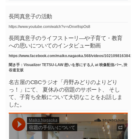
長岡真意子の活動
https://www.youtube.com/watch?v=vDnxr8spOs8
長岡真意子のライフストーリ―や子育て・教育
への思いについてのインタビュー動画
https://www.facebook.com/maiko.nagaoka.568/videos/1021098163841754
聞き手：Visualizer TETSU-LAW 想いを形にする人 at 映像配信バー, 渋
谷道玄坂
名古屋のCBCラジオ「丹野みどりのよりどり
っ！」にて、 夏休みの宿題のサポート、 そし
て、子育ち全般について大切なことをお話しま
した。