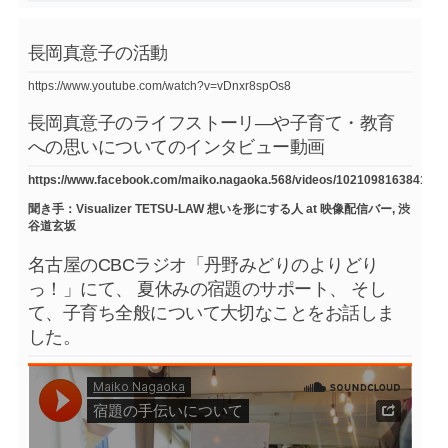
長岡真意子の活動
https://www.youtube.com/watch?v=vDnxr8spOs8
長岡真意子のライフストーリ―や子育て・教育
への思いについてのインタビュー動画
https://www.facebook.com/maiko.nagaoka.568/videos/1021098163841754
聞き手：Visualizer TETSU-LAW 想いを形にする人 at 映像配信バー, 渋
谷道玄坂
名古屋のCBCラジオ「丹野みどりのよりどり
っ！」にて、 夏休みの宿題のサポート、 そし
て、子育ち全般について大切なことをお話しま
した。