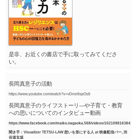
是非、お近くの書店で手に取ってみてくださ
い。
長岡真意子の活動
https://www.youtube.com/watch?v=vDnxr8spOs8
長岡真意子のライフストーリ―や子育て・教育
への思いについてのインタビュー動画
https://www.facebook.com/maiko.nagaoka.568/videos/1021098163841754
聞き手：Visualizer TETSU-LAW 想いを形にする人 at 映像配信バー, 渋
谷道玄坂