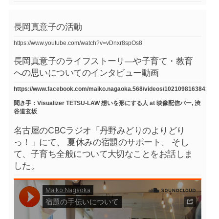
長岡真意子の活動
https://www.youtube.com/watch?v=vDnxr8spOs8
長岡真意子のライフストーリ―や子育て・教育
への思いについてのインタビュー動画
https://www.facebook.com/maiko.nagaoka.568/videos/1021098163841754
聞き手：Visualizer TETSU-LAW 想いを形にする人 at 映像配信バー, 渋
谷道玄坂
名古屋のCBCラジオ「丹野みどりのよりどり
っ！」にて、 夏休みの宿題のサポート、 そし
て、子育ち全般について大切なことをお話しま
した。