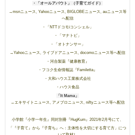
・「オールアバウト」（子育てガイド）
→msnニュース, Yahooニュース, BIGLOBEニュース, auニュース等
へ配信
・「NTTドコモiコンシェル」
・「マナトピ」
・「オトナンサー」
→Yahooニュース, ライブドアニュース, docomoニュース等へ配信
・河合製薬『健康教育』
・フコク生命情報誌『Familetta』
・大和ハウス工業株式会社
・ハウス食品
「It Mama」
→エキサイトニュース, アメブロニュース, niftyニュース等へ配信
小学館『小学一年生』同封別冊『HugKum』2021年2月号にて、
「『子育て』から『子育ち』へ：主体性を大切にする育て方」につ
いて取材し