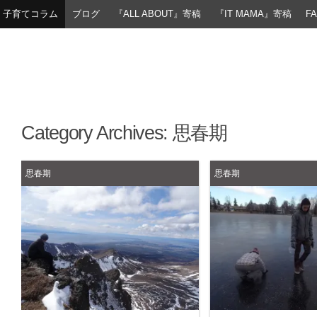
子育てコラム
ブログ
『ALL ABOUT』寄稿
『IT MAMA』寄稿
F
Category Archives:
思春期
思春期
思春期