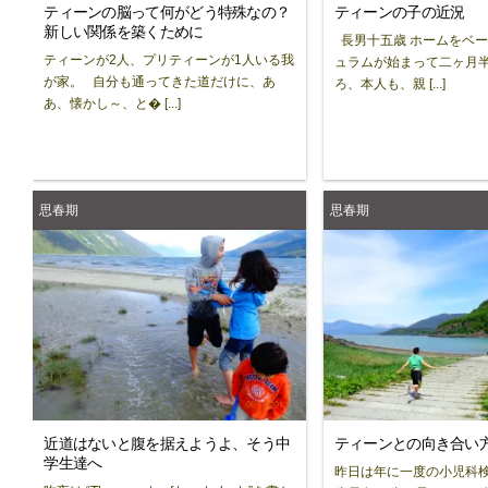
ティーンの脳って何がどう特殊なの？
ティーンの子の近況
新しい関係を築くために
長男十五歳 ホームをベ
ティーンが2人、プリティーンが1人いる我
ュラムが始まって二ヶ月
が家。 自分も通ってきた道だけに、あ
ろ、本人も、親 [...]
あ、懐かし～、と� [...]
思春期
思春期
近道はないと腹を据えようよ、そう中
ティーンとの向き合い
学生達へ
昨日は年に一度の小児科検