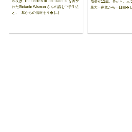
昨夜は “The secrets of top students”を書か
歳長女12歳、昼から、三
れたStefanie Wisman さんの話を中学生組
最大一家族から一日四� [...
と。 耳からの情報をう� [...]