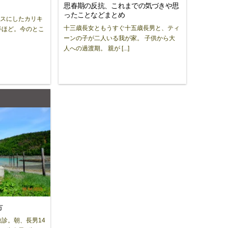
思春期の反抗、これまでの気づきや思
ったことなどまとめ
ースにしたカリキ
十三歳長女ともうすぐ十五歳長男と、ティ
半ほど。今のとこ
ーンの子が二人いる我が家。 子供から大
人への過渡期。 親が [...]
方
診。朝、長男14