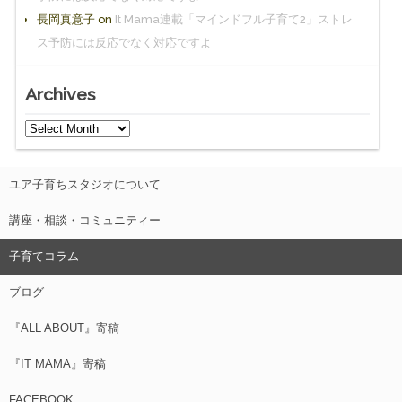
長岡真意子
on
It Mama連載「マインドフル子育て2」ストレ
ス予防には反応でなく対応ですよ
Archives
ユア子育ちスタジオについて
講座・相談・コミュニティー
子育てコラム
ブログ
『ALL ABOUT』寄稿
『IT MAMA』寄稿
FACEBOOK