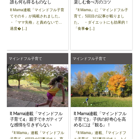
誰も何も得るものなし
楽しむ食べ方のコツ
It Mama連載「マインドフル子育
『It Mama』に「マインドフル子
てその６」が掲載されました。
育て」5回目の記事が載りまし
・「ママ失格」と責めないで…
た。 ・ダイエットにも効果的！
過度� [...]
「食事� [...]
マインドフル子育て
マインドフル子育て
It Mama連載「マインドフル
It Mama連載「マインドフル
子育て4」親子でネガティブ
子育て3」子供の好奇心を高
な感情を引きずらない
めるには『観る』！
『It Mama』連載「マインドフル
『It Mama』連載、｢マインドフ
子育て」4回目の記事です！ 育
ル子育て」3記事目です！ よく