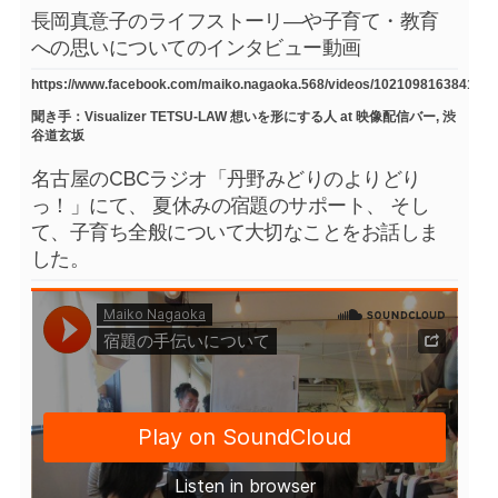
長岡真意子のライフストーリ―や子育て・教育
への思いについてのインタビュー動画
https://www.facebook.com/maiko.nagaoka.568/videos/1021098163841754
聞き手：Visualizer TETSU-LAW 想いを形にする人 at 映像配信バー, 渋
谷道玄坂
名古屋のCBCラジオ「丹野みどりのよりどり
っ！」にて、 夏休みの宿題のサポート、 そし
て、子育ち全般について大切なことをお話しま
した。