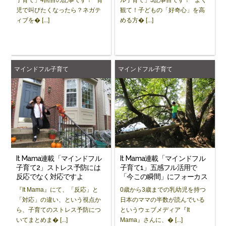
児で叫びたくなったら？ネガテ
観て！子どもの「好奇心」を高
ィブを� [...]
める方� [...]
マインドフル子育て
マインドフル子育て
It Mama連載「マインドフル
It Mama連載「マインドフル
子育て2」ストレス予防には
子育て1」五感フル活用で
反応でなく対応ですよ
「今この瞬間」にフォーカス
『It Mama』にて、「反応」と
0歳から3歳までの乳幼児を持つ
「対応」の違い、という視点か
日本のママの半数が読んでいる
ら、子育てのストレス予防につ
というウェブメディア『It
いてまとめま� [...]
Mama』さんに、� [...]