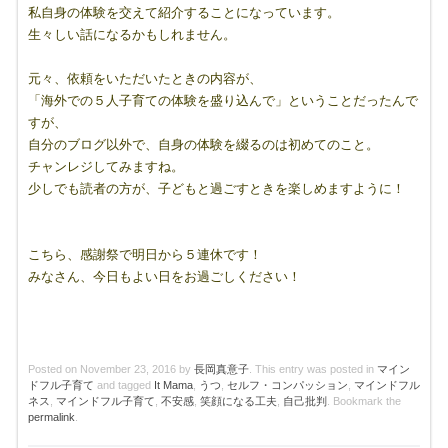
私自身の体験を交えて紹介することになっています。
生々しい話になるかもしれません。
元々、依頼をいただいたときの内容が、
「海外での５人子育ての体験を盛り込んで」ということだったんで
すが、
自分のブログ以外で、自身の体験を綴るのは初めてのこと。
チャンレジしてみますね。
少しでも読者の方が、子どもと過ごすときを楽しめますように！
こちら、感謝祭で明日から５連休です！
みなさん、今日もよい日をお過ごしください！
Posted on
November 23, 2016
by
長岡真意子
. This entry was posted in
マイン
ドフル子育て
and tagged
It Mama
,
うつ
,
セルフ・コンパッション
,
マインドフル
ネス
,
マインドフル子育て
,
不安感
,
笑顔になる工夫
,
自己批判
. Bookmark the
permalink
.