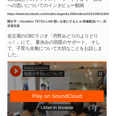
への思いについてのインタビュー動画
https://www.facebook.com/maiko.nagaoka.568/videos/1021098163841754
聞き手：Visualizer TETSU-LAW 想いを形にする人 at 映像配信バー, 渋
谷道玄坂
名古屋のCBCラジオ「丹野みどりのよりどり
っ！」にて、 夏休みの宿題のサポート、 そし
て、子育ち全般について大切なことをお話しま
した。