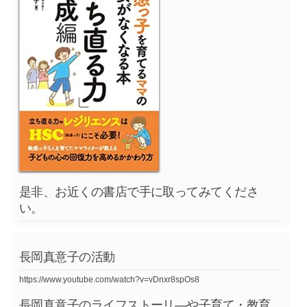
是非、お近くの書店で手に取ってみてくださ
い。
長岡真意子の活動
https://www.youtube.com/watch?v=vDnxr8spOs8
長岡真意子のライフストーリ―や子育て・教育