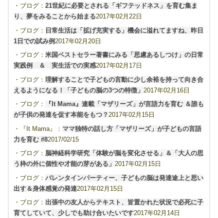
・ブログ：
21世紀に必要とされる「ギフテッドネス」を育む集ま
り、夢をみることから始まる
2017年02月22日
・ブログ：
日常生活は「拡げ充実する」機会に溢れてますね、昨日
1日での試み例
2017年02月20日
・ブログ：
米国ベストセラー著書にみる「思慮あるしつけ」の日常
実践例 ＆ 実生活での実感
2017年02月17日
・ブログ：
理解することで子どもの言動に少し余裕を持って向き合
えるようになる！「子どもの脳の3つの特徴」
2017年02月16日
・ブログ：
『It Mama』連載「マザリーズ」が言語力を育む ＆誰も
が子供の発達を促す本能をもつ？
2017年02月15日
・『It Mama』：
ママ独特の話し方「マザリーズ」が子どもの言語
力を育む #8
2017/02/15
・ブログ：
脳神経科学研究「体験が脳を変化させる」＆「大人の思
う枠の外に個性や才能の芽がある」
2017年02月15日
・ブログ：
バレンタインパーティー、子どもの脳は発達途上と思い
出す＆身体感覚の発達
2017年02月15日
・ブログ：
出張中の友人からテキスト、皆置かれた状況で必死に子
育てしていて、少しでも助け合いたいです
2017年02月14日