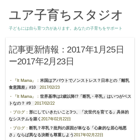
ユア子育ちスタジオ
子どもには自ら育つ力があります。あなたの子育ちをサポート
記事更新情報：2017年1月25日
ー2017年2月23日
・『It Mama』：
米国はアバウトでノンストレス？日本との「離乳
食意識差」#10
2017/02/23
・『It Mama』：
世界基準は2歳以降!?「断乳・卒乳」はいつがベス
トなの？ #9
2017/02/22
・ブログ：
形にしていきたいこと3つ、「次世代を育てる」具体的
なシステムを築く
2017年02月22日
・ブログ：
断乳？卒乳？批判の原因が単なる「心象的な居心地悪
さ」ならば異なる決断も尊重しよう
2017年02月22日