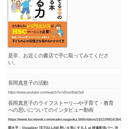
是非、お近くの書店で手に取ってみてくださ
い。
長岡真意子の活動
https://www.youtube.com/watch?v=vDnxr8spOs8
長岡真意子のライフストーリ―や子育て・教育
への思いについてのインタビュー動画
https://www.facebook.com/maiko.nagaoka.568/videos/1021098163841754
聞き手：Visualizer TETSU-LAW 想いを形にする人 at 映像配信バー, 渋