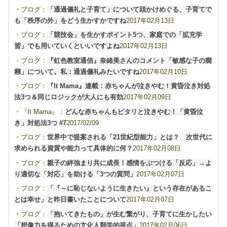
・ブログ：
「通過儀礼と子育て」について頭かけめぐる、子育てで
も「秩序の外」をどう生かすかですね
2017年02月13日
・ブログ：
「競技会」を生かすポイント5つ、家庭での「拡充学
習」でも用いていくといいですよね
2017年02月13日
・ブログ：
『虹色教室通信』奈緒美さんのコメント「敏感な子の癇
癪」について。私：通過儀礼みたいですね
2017年02月10日
・ブログ：
『It Mama』連載：赤ちゃんが泣きやむ！黄昏泣き対処
法3つ＆同じロジックが大人にも有効
2017年02月09日
・『It Mama』：
どんな赤ちゃんもピタリと泣きやむ！「黄昏泣
き」対処法3つ #7
2017/02/09
・ブログ：
世界中で提案される「21世紀型能力」とは？ 次世代に
求められる資質や能力って具体的に何？
2017年02月08日
・ブログ：
親子の絆強まり共に成長！感情をぶつける「反応」→よ
り適切な「対応」を助ける「3つの質問」
2017年02月07日
・ブログ：
「『～に恥じないように生きたい』という存在があるこ
とは幸せ」と昨日書いたことについて
2017年02月07日
・ブログ：
「抱いてきたもの」が生む繋がり、子育てに生かしたい
「想像力を得るための文化人類学的視点」
2017年02月06日