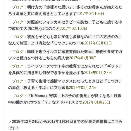
・ブログ：
明け方の「赤裸々な思い」、多くのお母さんが抱えるだ
ろう葛藤と共に蓄え磨きとしていきます
2017年02月05日
・ブログ：
対照的なフィジカルセラピーを訪ね、子どもに接する中
で改めて大切に思う3つのこと
2017年02月03日
・ブログ：
状況も子どもも常に変化し多様なのに「この方法のみ」
なんて無理、より有効な「しつけ」のツール
2017年02月01日
・ブログ：
嘔吐下痢ウイルスに家族皆倒れた数日、動物性食材でガ
ツンと精力をつけるこちらの病人食
2017年01月30日
・ブログ：
ライフワークです！今の教育ではかられない「ギフト」
を具体的に描き出し何ができるかを提示する
2017年01月27日
・ブログ：
子育て生活で感情マックスになったときほど「しつけ」
の原点「教える・学ぶ」に立ち返る
2017年01月27日
・ブログ：
『It Mama』寄稿「上の子の面倒見」が良くなる！妊娠
中の働きかけ9つ＆「？」なアドバイス２つ
2017年01月25日
＞
2016年12月24日から2017年1月24日までの記事更新情報はこちら
です！