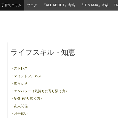
子育てコラム
ブログ
『ALL ABOUT』寄稿
『IT MAMA』寄稿
F
ライフスキル・知恵
・ストレス
・マインドフルネス
・柔らかさ
・エンパシー（気持ちに寄り添う力）
・GRIT(やり抜く力）
・友人関係
・お手伝い