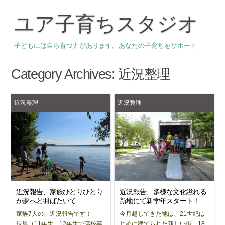
ユア子育ちスタジオ
子どもには自ら育つ力があります。あなたの子育ちをサポート
Category Archives:
近況整理
近況整理
近況整理
近況報告、家族ひとりひとり
近況報告、多様な文化溢れる
が夢へと羽ばたいて
新地にて新学年スタート！
家族7人の、近況報告です！
今月越してきた地は、21世紀は
長男（11年生。12年生で高校卒
じめに建てられた新しい街。18