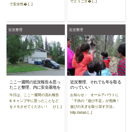
でとうござ� [...]
で安全性� [...]
近況整理
近況整理
ここ一週間の近況報告＆思っ
近況整理、それでも年を取る
たこと整理、内に安全基地を
のっていい
今日は、ここ一週間の流れ報告
お知らせ： オールアバウトに
& キャンプ中に思ったことなど
「子供の『遊び不足』が危険！
をメモさせてください！ ひ [...]
遊びの天才を取り戻す方法」
http://allab [...]