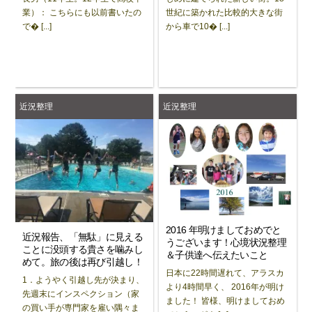
業）： こちらにも以前書いたの
世紀に築かれた比較的大きな街
で� [...]
から車で10� [...]
近況整理
近況整理
2016 年明けましておめでと
近況報告、「無駄」に見える
うございます！心境状況整理
ことに没頭する貴さを噛みし
＆子供達へ伝えたいこと
めて。旅の後は再び引越し！
日本に22時間遅れて、アラスカ
1．ようやく引越し先が決まり、
より4時間早く、 2016年が明け
先週末にインスペクション（家
ました！ 皆様、明けましておめ
の買い手が専門家を雇い隅々ま