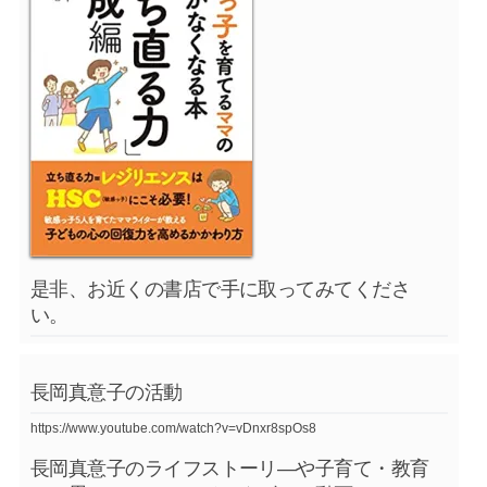
是非、お近くの書店で手に取ってみてくださ
い。
長岡真意子の活動
https://www.youtube.com/watch?v=vDnxr8spOs8
長岡真意子のライフストーリ―や子育て・教育