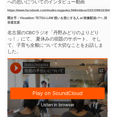
への思いについてのインタビュー動画
https://www.facebook.com/maiko.nagaoka.568/videos/1021098163841754
聞き手：Visualizer TETSU-LAW 想いを形にする人 at 映像配信バー, 渋
谷道玄坂
名古屋のCBCラジオ「丹野みどりのよりどり
っ！」にて、 夏休みの宿題のサポート、 そし
て、子育ち全般について大切なことをお話しま
した。