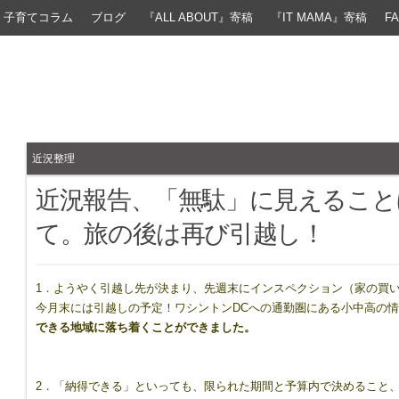
子育てコラム
ブログ
『ALL ABOUT』寄稿
『IT MAMA』寄稿
F
近況整理
近況報告、「無駄」に見えること
て。旅の後は再び引越し！
1．ようやく引越し先が決まり、先週末にインスペクション（家の買
今月末には引越しの予定！ワシントンDCへの通勤圏にある小中高の
できる地域に落ち着くことができました。
2．「納得できる」といっても、限られた期間と予算内で決めること