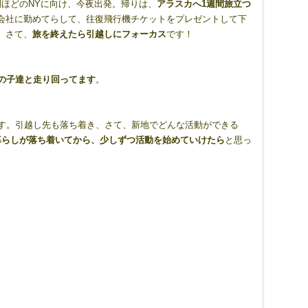
ほどのNYに向け、今夜出発。帰りは、
アラスカへ1週間旅立つ
会社に勤めてらして、往復飛行機チケットをプレゼントして下
。さて、
旅を終えたら引越しにフォーカス
です！
の子達と走り回ってます
。
ます。引越し先も落ち着き、さて、新地でどんな活動ができる
暮らしが落ち着いてから、少しずつ活動を始めていけたら
と思っ