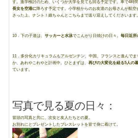
す。進学検討のため、いくつか大学を見ても回る予定です。車で4時間
長女を空港に
降ろす予定です。小学校からのお友達のお母さんが航空
さった上、ナント！娘ちゃんとこちらまで送り迎えしてくださいます
10．下の子達は、
サッカーと水泳
でこんがり日焼けの日々。
毎日近所
11．多分化カリキュラムもアルゼンチン、中国、フランスと進んで
か、あれやこれやと計画中。ひとまずは、
再びの大変化を経る5人
の
ています。
写真で見る夏の日々：
冒頭の写真と共に、次女と友人たちとの夏。
お別れにとプレゼントしたブレスレットを皆で身に着けて。