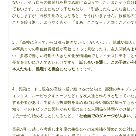
ない」、そう自らの価値観を見つめ続ける日々でした。またそう自分
てもいます。
まだまだちびっ子たちなら、「引越したらこんな楽しい
びもしますが、高校生組みともなると、そうはいきません。候補地の
ことを繰り返し、ようやく皆が、「まあ、ここなら」と頷くことがで
3．「高校に入ってからは引っ越さないほうがいいよ」、親戚や知人
や卒業までの単位修得過程が高校によって異なったり、友人関係もよ
い、多感で難しい時期の大きな変化が情緒面でもマイナスに出ること
長女を大いに含んできたわけですが、
話し合いを通し、この子達が今
本人たちも、整理する機会になった
ようです。
4．長男は、もし現在の高校へ通い続けるのならば、部活のキャプテ
ィックス、ルービックキューブなど）を友人達と作ろうと思っていた
する必要があり、生徒会も投票数を集めるには長い間皆に知ってもら
知り、そのトピックに興味があり気の合う友人関係を時間をかけ築い
また一から始めることになるなど、「
社会面でのダメージが大きい」
長男が引っ越しを考慮し来年度の生徒会への立候補を諦めたのに対し
立候補し、そうそうにスポットを得てしまってました。また今通う高