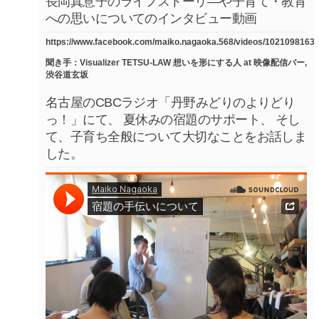
長岡真意子のライフストーリ―や子育て・教育
への思いについてのインタビュー動画
https://www.facebook.com/maiko.nagaoka.568/videos/1021098163
聞き手：Visualizer TETSU-LAW 想いを形にする人 at 映像配信バー,
渋谷道玄坂
名古屋のCBCラジオ「丹野みどりのよりどり
っ！」にて、 夏休みの宿題のサポート、 そし
て、子育ち全般について大切なことをお話しま
した。