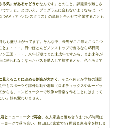
やる気』があるかどうか
なんです」とのこと。課題量や難しさ
いです」と。とはいえ、プログラムに合わないようならば、バ
つつAP（アドバンスクラス）の単位と合わせて卒業することも
気持ちも盛り上がってます。そんな中、長男がここ最近こつこつ
こと」
・・・。日中ほとんどノンストップで走るなら45日間、
ソン王国・・・。来年17歳でまだ未成年ですから、まあ来年が
公に使われなくなったバスを購入して旅するとか、色々考えて
に見えることに占める割合が大きく
、そこへ何とか学校の課題
期中もスポーツや課外活動や趣味（ロボティックスやルービッ
てからも、コンピューターで映像や音楽を作ることにはまって
たい」熱も変わりません。
友君とニューヨークで再会
。友人家族と落ち合うまでの5時間ほ
ューヨークで落ち合い、数日ほど家族でNY周辺＆東海岸を旅しま