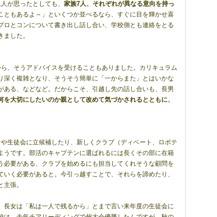
1人が思ったとしても、
家族
7
人、それぞれが異なる意向を持っ
こともあるよ～」といくつか並べるなら、すぐに目を輝かせ喜
プロとコンについて書き出し話し合い、学校側とも連絡をとる
きました。
から、そうアドバイスを受けることもありました。カリキュラム
り深く複雑となり、そうそう簡単に「一からまた」とはいかな
がある、などなど。だからこそ、引越し先の話し合いも、長男
何を大切にしたいのか親として改めて気づかされるとともに、
ンや生徒会に立候補したり、新しくクラブ（ディベート、ロボテ
ようです。部活のキャプテンに選ばれるには長くその部に在籍
う必要がある、クラブを始めるにも担当してくれそうな顧問を
ていく必要があると。今引っ越すことで、それらを諦めたり、
と主張。
、長女は「私は一人で残るから」とまで言い来年度の生徒会に
校は、去年チアリーディングで州大会優勝したんですが、秋の