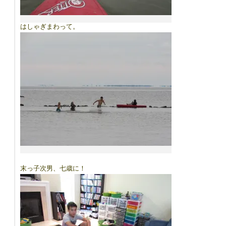
はしゃぎまわって。
末っ子次男、七歳に！