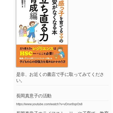
是非、お近くの書店で手に取ってみてくださ
い。
長岡真意子の活動
https://www.youtube.com/watch?v=vDnxr8spOs8