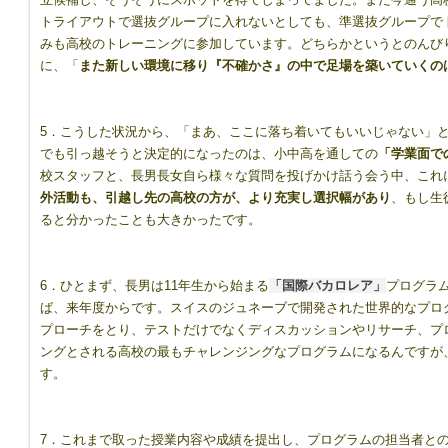
トライアウトで選抜グループに入れないとしても、準選抜グループで
みも高校のトレーニングに参加しています。どちらかというとのんび
に、「
また新しい環境に移り『不確かさ』の中で足場を築いていくの
5．こうした状況から、「まあ、ここに落ち着いてもいいじゃない」
でも引っ越そうと決定的になったのは、小中高を通しての
「学業面で
校スタッフと、長男長女自ら様々な質問を投げかけ話う会う中、これ
外活動も、引越し先の高校の方が、より充実し選択幅があり
、もし生
ると分かったことも大きかったです。
6．ひとまず、長男は11年生から始まる
「国際バカロレア」
プログラ
ば、来年度からです。スイスのジュネーブで開発された世界的なプロ
プローチをとり、テストだけでなくディスカッションやリサーチ、プ
ングとされる高校の最もチャレンジングなプログラムになるんですが
す。
7．これまで取った授業内容や成績を提出し、プログラムの担当者と