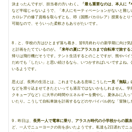
決まったんですが、担当者の方いわく
、「最も重要なのは、本人に『
など半端じゃないようで、「本人にモーティベーションがないと難し
カロレアの修了資格を取らずとも、IB（国際バカロレア）授業をとり
8417544/
可能なので、そういった柔軟さもありがたいです。
8．と、学校の方はひとまず落ち着き、皆8月終わりの新学期に向け
と計画をたてているのが
、「来年の夏にアラスカまで自転車で旅する
帰りは飛行機だそうです。テント生活するとのことですが、熊やバイ
だめでも「したい」と思い続けるなら、いつかすればいいですよね。
いるようです。
思えば、長男の生活とは、これまでもある意味こうした
一見「無駄」
などを滑り込ませてきたといっても過言ではないかもしれません。学
クキューブなど）に大半の時間やエネルギーを費やし、夏休みに入っ
いたり。こうして自転車旅を計画するなどのサバイバル的な「冒険し
9．昨日は、
長男一人で電車に乗り、アラスカ時代の小学校からの親
ど、一人でニューヨークの街を歩いたようです。私達も2日遅れでニ