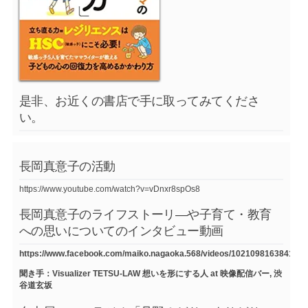
是非、お近くの書店で手に取ってみてくださ
い。
長岡真意子の活動
https://www.youtube.com/watch?v=vDnxr8spOs8
長岡真意子のライフストーリ―や子育て・教育
への思いについてのインタビュー動画
https://www.facebook.com/maiko.nagaoka.568/videos/1021098163841754
聞き手：Visualizer TETSU-LAW 想いを形にする人 at 映像配信バー, 渋
谷道玄坂