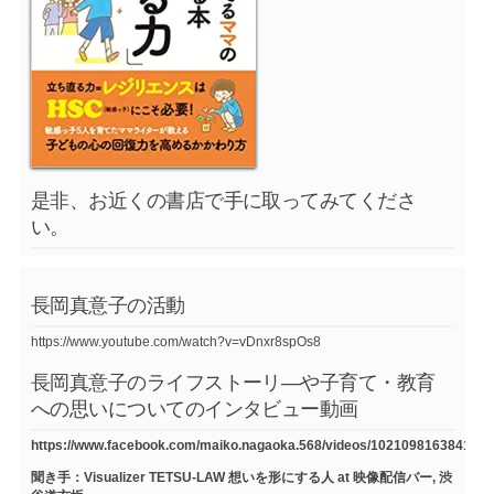
是非、お近くの書店で手に取ってみてくださ
い。
長岡真意子の活動
https://www.youtube.com/watch?v=vDnxr8spOs8
長岡真意子のライフストーリ―や子育て・教育
への思いについてのインタビュー動画
https://www.facebook.com/maiko.nagaoka.568/videos/1021098163841754
聞き手：Visualizer TETSU-LAW 想いを形にする人 at 映像配信バー, 渋