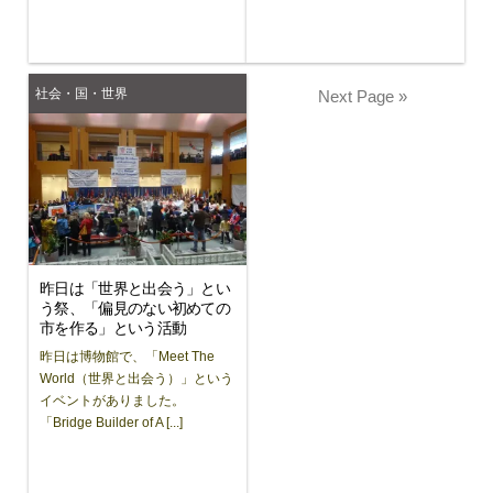
社会・国・世界
Next Page »
昨日は「世界と出会う」とい
う祭、「偏見のない初めての
市を作る」という活動
昨日は博物館で、「Meet The
World（世界と出会う）」という
イベントがありました。
「Bridge Builder of A [...]