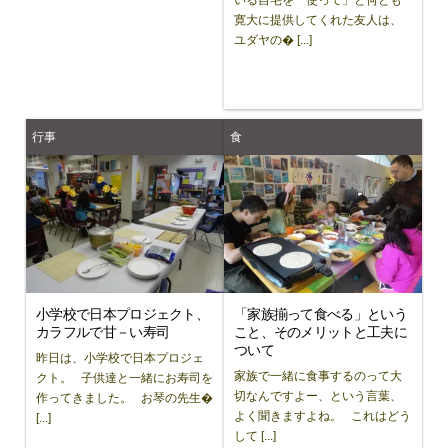
寛大に提供してくれた友人は、
ユダヤの� [...]
行事
食
小学校で日本プロジェクト、
「家族揃って食べる」という
カラフルで甘－い寿司
こと、そのメリットと工夫に
ついて
昨日は、小学校で日本プロジェ
家族で一緒に食事するのって大
クト。 子供達と一緒にお寿司を
切なんですよー、という言葉、
作ってきました。 お琴の先生�
よく聞きますよね。 これはどう
[...]
して [...]