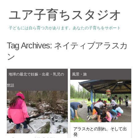
ユア子育ちスタジオ
子どもには自ら育つ力があります。あなたの子育ちをサポート
Tag Archives:
ネイティブアラスカ
ン
地球の最北で妊娠・出産・乳児の
風景・旅
世話
アラスカとの別れ、そして出
発