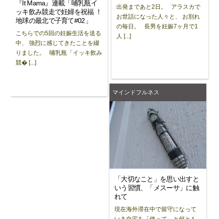
『It Mama』連載「哺乳瓶イ
出発まであと2日。 アラスカで
ッキ飲み競走で妊婦を祝福 ！
お世話になった人々と、 お別れ
地球の最北で子育て#02」
の毎日。 長男を妊娠7ヶ月で1
こちらでの5回の妊娠生活を送る
人 [...]
中、 強烈に感じてきたことを綴
りました。 哺乳瓶「イッキ飲み
競� [...]
マインドフルネス
「大切なこと」を思い出すと
いう習慣、「メスーサ」に触
れて
現在海外滞在中で留守になって
いる自宅を「使って」と何とも