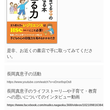
是非、お近くの書店で手に取ってみてくださ
い。
長岡真意子の活動
https://www.youtube.com/watch?v=vDnxr8spOs8
長岡真意子のライフストーリ―や子育て・教育
への思いについてのインタビュー動画
https://www.facebook.com/maiko.nagaoka.568/videos/1021098163841754