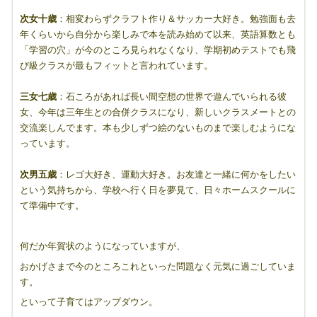
次女十歳
：相変わらずクラフト作り＆サッカー大好き。勉強面も去
年くらいから自分から楽しみで本を読み始めて以来、英語算数とも
「学習の穴」が今のところ見られなくなり、学期初めテストでも飛
び級クラスが最もフィットと言われています。
三女七歳
：石ころがあれば長い間空想の世界で遊んでいられる彼
女、今年は三年生との合併クラスになり、新しいクラスメートとの
交流楽しんでます。本も少しずつ絵のないものまで楽しむようにな
っています。
次男五歳
：レゴ大好き、運動大好き。お友達と一緒に何かをしたい
という気持ちから、学校へ行く日を夢見て、日々ホームスクールに
て準備中です。
何だか年賀状のようになっていますが、
おかげさまで今のところこれといった問題なく元気に過ごしていま
す。
といって子育てはアップダウン。