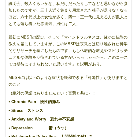
説明会、数人くらいかな、私だけだったりしてなどと思いながら参
加したのですが、三十人近く集まり用意された椅子が足りなくなる
ほど。六十代以上の女性が多く、四十・三十代に見える方が数人と
とても落ち着いた雰囲気。男性は二人。
最初にMBSRの歴史、そして「マインドフルネスは、確かに仏教の
教えを基にしていますが、このMBSRは宗教とは切り離された科学
的なリサーチを基にしたものです。もし仏教的な教えやスピリッチ
ュアルな体験を期待されている方がいらっしゃったら、このコース
では期待にそえられないと思います」と説明があり。
MBSRには以下のような症状を緩和できる「可能性」がありますと
のこと
（絶対の保証はありませんという言葉と共に）：
• Chronic Pain 慢性的痛み
• Stress ストレス
• Anxiety and Worry 恐れや不安感
• Depression 鬱（うつ）
• Relationship Difficulties 人間関係の難しさ