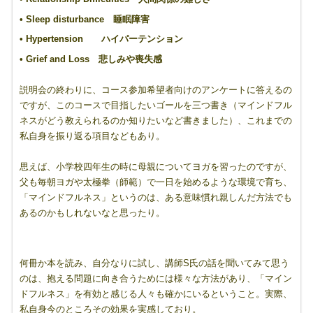
• Sleep disturbance 睡眠障害
• Hypertension ハイパーテンション
• Grief and Loss 悲しみや喪失感
説明会の終わりに、コース参加希望者向けのアンケートに答えるの
ですが、このコースで目指したいゴールを三つ書き（マインドフル
ネスがどう教えられるのか知りたいなど書きました）、これまでの
私自身を振り返る項目などもあり。
思えば、小学校四年生の時に母親についてヨガを習ったのですが、
父も毎朝ヨガや太極拳（師範）で一日を始めるような環境で育ち、
「マインドフルネス」というのは、ある意味慣れ親しんだ方法でも
あるのかもしれないなと思ったり。
何冊か本を読み、自分なりに試し、講師S氏の話を聞いてみて思う
のは、抱える問題に向き合うためには様々な方法があり、「マイン
ドフルネス」を有効と感じる人々も確かにいるということ。実際、
私自身今のところその効果を実感しており。