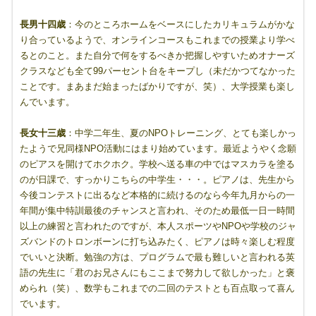
長男十四歳
：今のところホームをベースにしたカリキュラムがかな
り合っているようで、オンラインコースもこれまでの授業より学べ
るとのこと。また自分で何をするべきか把握しやすいためオナーズ
クラスなども全て99パーセント台をキープし（未だかつてなかった
ことです。まあまだ始まったばかりですが、笑）、大学授業も楽し
んでいます。
長女十三歳
：中学二年生、夏のNPOトレーニング、とても楽しかっ
たようで兄同様NPO活動にはまり始めています。最近ようやく念願
のピアスを開けてホクホク。学校へ送る車の中ではマスカラを塗る
のが日課で、すっかりこちらの中学生・・・。ピアノは、先生から
今後コンテストに出るなど本格的に続けるのなら今年九月からの一
年間が集中特訓最後のチャンスと言われ、そのため最低一日一時間
以上の練習と言われたのですが、本人スポーツやNPOや学校のジャ
ズバンドのトロンボーンに打ち込みたく、ピアノは時々楽しむ程度
でいいと決断。勉強の方は、プログラムで最も難しいと言われる英
語の先生に「君のお兄さんにもここまで努力して欲しかった」と褒
められ（笑）、数学もこれまでの二回のテストとも百点取って喜ん
でいます。