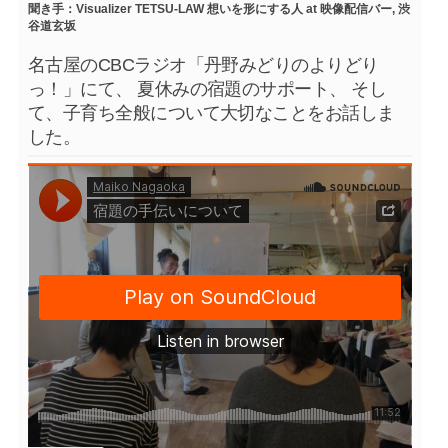
聞き手：Visualizer TETSU-LAW 想いを形にする人 at 映像配信バー, 渋
谷道玄坂
名古屋のCBCラジオ「丹野みどりのよりどり
っ！」にて、 夏休みの宿題のサポート、 そし
て、子育ち全般について大切なことをお話しま
した。