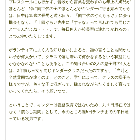
プレスクールにも行かず、普段から言葉を交わすのも年上の姉兄が
ほとんど、特に同世代の子のほとんどがキンダーに行き始めてから
は、日中は15歳の長男と遊ぶ日々。「同世代のやんちゃさ」に会う
機会もなく。「十回ぐらい先生に『するな』って言われても同じこ
とするんだよね・・・。で、毎日何人か校長室に連れてかれるの」
とつぶやいたりしてます。
ボランティアによく入る知り合いによると、誰の言うことも聞かな
い子が何人かいて、クラスで落ち着いて何かをするという状態にな
かなかなれないこともあると。この知り合いの2人の息子君の1人と
は、2年前も三女が同じキンダークラスだったのですが、「当時と
全然雰囲気が違うのよ」とのこと。学年によって、クラスの様子も
様々ですが、色々な子に混ざって、揉まれながらたくましく育って
いってくれたら、そう願いつつ。
ということで、キンダーは義務教育ではないため、丸１日滞在では
なく「慣らし期間」として、今のところ週5日ランチまでの半日通
っている次男です。