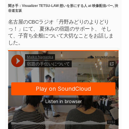
聞き手：Visualizer TETSU-LAW 想いを形にする人 at 映像配信バー, 渋
谷道玄坂
名古屋のCBCラジオ「丹野みどりのよりどり
っ！」にて、 夏休みの宿題のサポート、 そし
て、子育ち全般について大切なことをお話しま
した。