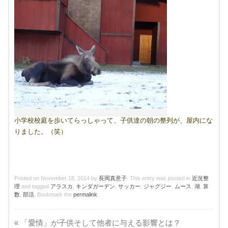
小学校校庭を歩いてらっしゃって、子供達の朝の整列が、屋内にな
りました。（笑）
Posted on
November 18, 2014
by
長岡真意子
. This entry was posted in
近況整
理
and tagged
アラスカ
,
キンダガーデン
,
サッカー
,
ジャグジー
,
ムース
,
湖
,
算
数
,
部活
. Bookmark the
permalink
.
«
「愛情」が子供そして他者に与える影響とは？