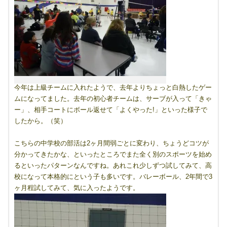
今年は上級チームに入れたようで、去年よりちょっと白熱したゲー
ムになってました。去年の初心者チームは、サーブが入って「きゃ
ー」、相手コートにボール返せて「よくやった!」といった様子で
したから。（笑）
こちらの中学校の部活は2ヶ月間弱ごとに変わり、ちょうどコツが
分かってきたかな、といったところでまた全く別のスポーツを始め
るといったパターンなんですね。あれこれ少しずつ試してみて、高
校になって本格的にという子も多いです。バレーボール、2年間で3
ヶ月程試してみて、気に入ったようです。