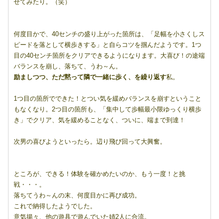
せてみたり。（笑）
何度目かで、40センチの盛り上がった箇所は、「足幅を小さくしス
ピードを落として横歩きする」と自らコツを掴んだようです。1つ
目の40センチ箇所をクリアできるようになります。大喜び！の途端
バランスを崩し、落ちて、うわ～ん。
励ましつつ、ただ黙って隣で一緒に歩く、を繰り返す
私。
1つ目の箇所でできた！とつい気を緩めバランスを崩すということ
もなくなり。2つ目の箇所も、「集中して歩幅最小限ゆっくり横歩
き」でクリア、気を緩めることなく、ついに、端まで到達！
次男の喜びようといったら。辺り飛び回って大興奮。
ところが、できる！体験を確かめたいのか、もう一度！と挑
戦・・・。
落ちてうわ～んの末、何度目かに再び成功。
これで納得したようでした。
意気揚々、他の遊具で遊んでいた姉2人に合流。