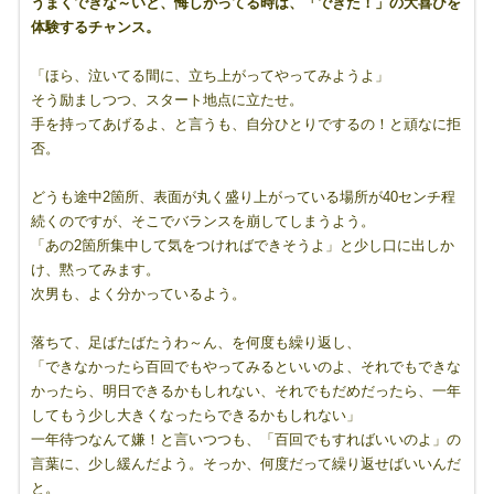
うまくできな～いと、悔しがってる時は、「できた！」の大喜びを
体験するチャンス。
「ほら、泣いてる間に、立ち上がってやってみようよ」
そう励ましつつ、スタート地点に立たせ。
手を持ってあげるよ、と言うも、自分ひとりでするの！と頑なに拒
否。
どうも途中2箇所、表面が丸く盛り上がっている場所が40センチ程
続くのですが、そこでバランスを崩してしまうよう。
「あの2箇所集中して気をつければできそうよ」と少し口に出しか
け、黙ってみます。
次男も、よく分かっているよう。
落ちて、足ばたばたうわ～ん、を何度も繰り返し、
「できなかったら百回でもやってみるといいのよ、それでもできな
かったら、明日できるかもしれない、それでもだめだったら、一年
してもう少し大きくなったらできるかもしれない」
一年待つなんて嫌！と言いつつも、「百回でもすればいいのよ」の
言葉に、少し緩んだよう。そっか、何度だって繰り返せばいいんだ
と。