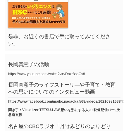
是非、お近くの書店で手に取ってみてくださ
い。
長岡真意子の活動
https://www.youtube.com/watch?v=vDnxr8spOs8
長岡真意子のライフストーリ―や子育て・教育
への思いについてのインタビュー動画
https://www.facebook.com/maiko.nagaoka.568/videos/1021098163841754
聞き手：Visualizer TETSU-LAW 想いを形にする人 at 映像配信バー, 渋
谷道玄坂
名古屋のCBCラジオ「丹野みどりのよりどり