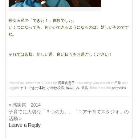
長女＆私の「できた！」体験でした。
いくつになっても、何かができるようになるのは、嬉しいものです
ね。
それでは皆様、新しい週、良い日々をお過ごしください！
Posted on
December 1, 2014
by
長岡真意子
. This entry was posted in
日常
and
tagged
そり
,
できた体験
,
小学校校庭
,
編みこみ
,
遊具
. Bookmark the
permalink
.
«
感謝祭 2014
子育てに大切な「３つの力」、「ユア子育てスタジオ」の
活動
»
Leave a Reply