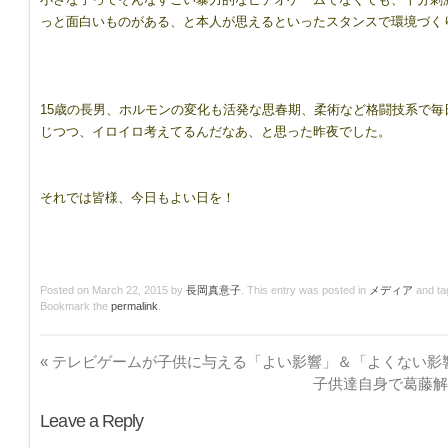
っと面白いものがある、と本人が思えるといったスタンスで環境づく
15歳の長男、ホルモンの変化も活発な思春期、柔術など格闘技系で
じつつ、イロイロ考えてるんだなあ、と思った昨夜でした。
それでは皆様、今日もよい日を！
Posted on
March 22, 2015
by
長岡真意子
. This entry was posted in
メディア
and t
Bookmark the
permalink
.
«
テレビゲームが子供に与える「よい影響」＆「よくない影
子供達自身で葛藤
Leave a Reply