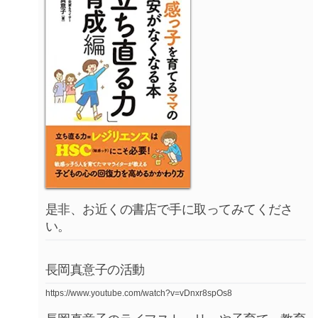
是非、お近くの書店で手に取ってみてくださ
い。
長岡真意子の活動
https://www.youtube.com/watch?v=vDnxr8spOs8