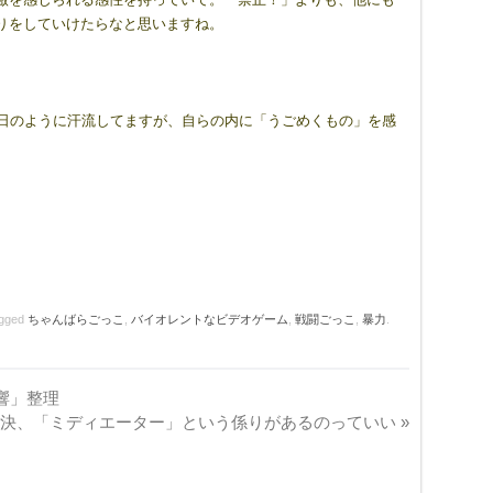
りをしていけたらなと思いますね。
毎日のように汗流してますが、自らの内に「うごめくもの」を感
agged
ちゃんばらごっこ
,
バイオレントなビデオゲーム
,
戦闘ごっこ
,
暴力
.
響」整理
解決、「ミディエーター」という係りがあるのっていい
»