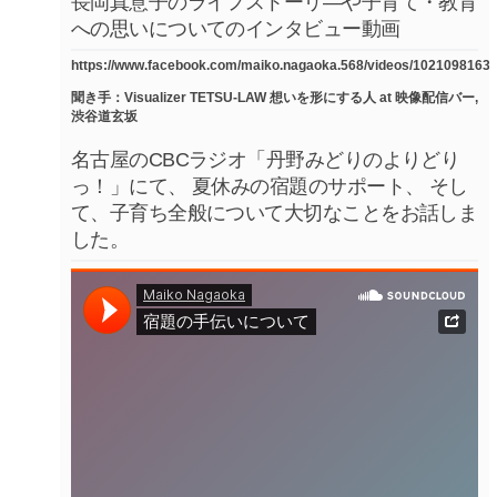
長岡真意子のライフストーリ―や子育て・教育
への思いについてのインタビュー動画
https://www.facebook.com/maiko.nagaoka.568/videos/1021098163
聞き手：Visualizer TETSU-LAW 想いを形にする人 at 映像配信バー,
渋谷道玄坂
名古屋のCBCラジオ「丹野みどりのよりどり
っ！」にて、 夏休みの宿題のサポート、 そし
て、子育ち全般について大切なことをお話しま
した。