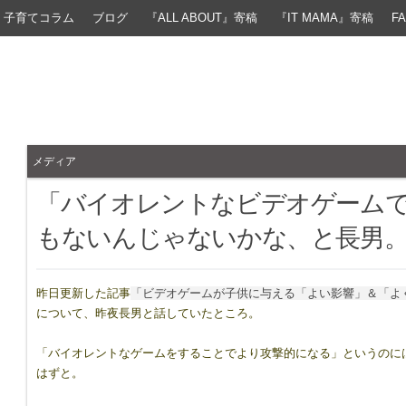
子育てコラム
ブログ
『ALL ABOUT』寄稿
『IT MAMA』寄稿
F
メディア
「バイオレントなビデオゲーム
もないんじゃないかな、と長男
昨日更新した記事
「ビデオゲームが子供に与える「よい影響」＆「よ
について、昨夜長男と話していたところ。
「バイオレントなゲームをすることでより攻撃的になる」というのに
はずと。