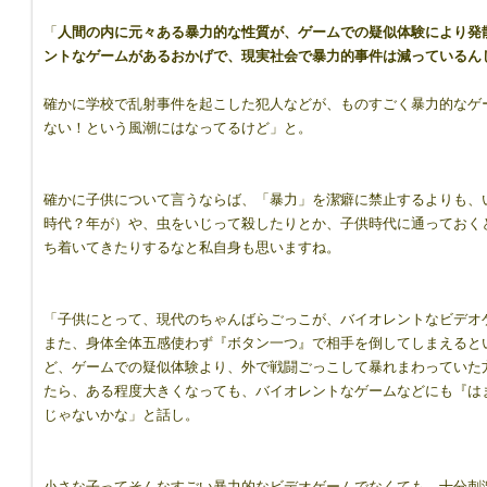
「
人間の内に元々ある暴力的な性質が、ゲームでの疑似体験により発
ントなゲームがあるおかげで、現実社会で暴力的事件は減っているん
確かに学校で乱射事件を起こした犯人などが、ものすごく暴力的なゲ
ない！という風潮にはなってるけど」と。
確かに子供について言うならば、「暴力」を潔癖に禁止するよりも、
時代？年が）や、虫をいじって殺したりとか、子供時代に通っておく
ち着いてきたりするなと私自身も思いますね。
「子供にとって、現代のちゃんばらごっこが、バイオレントなビデオ
また、身体全体五感使わず『ボタン一つ』で相手を倒してしまえると
ど、ゲームでの疑似体験より、外で戦闘ごっこして暴れまわっていた
たら、ある程度大きくなっても、バイオレントなゲームなどにも『は
じゃないかな」と話し。
小さな子ってそんなすごい暴力的なビデオゲームでなくても、十分刺