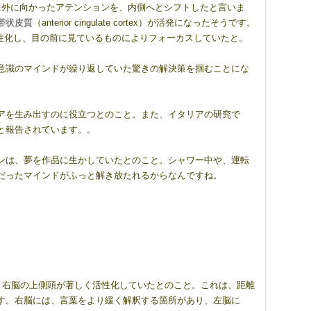
に外に向かったアテンションを、内側へとシフトしたと言いま
帯状皮質
（anterior cingulate cortex）が活発になったそうです。
obe）が活性化し、目の前に見ているものによりフォーカスしていたと。
意識のマインドが繰り返していた驚きの解決策を掴むことにな
アを生み出すのに役立つとのこと。また、イタリアの研究で
と報告されています。。
ンは、夢を作品に生かしていたとのこと。シャワー中や、運転
だったマインドがふっと解き放たれるからなんですね。
ろ、右脳の上側頭が著しく活性化していたとのこと。これは、距離
す。右脳には、言葉をより緩く解釈する箇所があり、左脳に