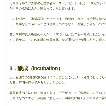
カリフォルニア大学の心理学者キース・シモントン氏が、59人のオ
が、その成功に大きく関わっていたと言います。
この1と2が、「準備段階」だそうです。自分はこれという分野を持
る、足場なしでふわふわと飛び回るのでもなく、足場しか見ないので
昔大学院時代の教授の一人が、「何でもね、20年もやり続ければ、そ
す。確かに、「この地域の物質文化」など限られた分野に向かい続け
3．醸成（incubation）
広い範囲での知的探索を続けつつ、自分はこれという分野にどっぷり
みる」時間を持ってみるといいとのこと。
問題解決の方法には、大きく分けて「分析的」と「洞察的」の2つあ
る方法なのですが、分析的に解く人々、洞察的に解く人々の両者に課題