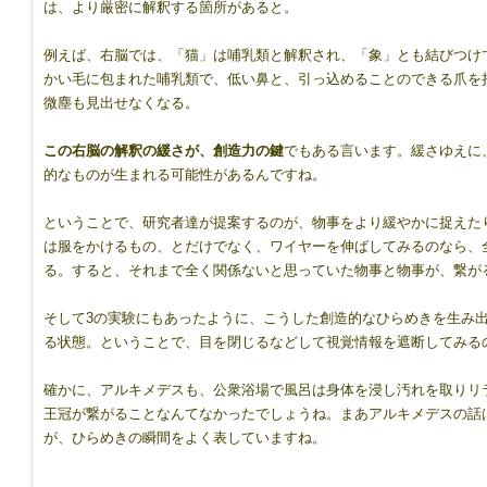
は、より厳密に解釈する箇所があると。
例えば、右脳では、「猫」は哺乳類と解釈され、「象」とも結びつけ
かい毛に包まれた哺乳類で、低い鼻と、引っ込めることのできる爪を
微塵も見出せなくなる。
この右脳の解釈の緩さが、創造力の鍵
でもある言います。緩さゆえに
的なものが生まれる可能性があるんですね。
ということで、研究者達が提案するのが、物事をより緩やかに捉えた
は服をかけるもの、とだけでなく、ワイヤーを伸ばしてみるのなら、
る。すると、それまで全く関係ないと思っていた物事と物事が、繋が
そして3の実験にもあったように、こうした創造的なひらめきを生み
る状態。ということで、目を閉じるなどして視覚情報を遮断してみる
確かに、アルキメデスも、公衆浴場で風呂は身体を浸し汚れを取りリ
王冠が繋がることなんてなかったでしょうね。まあアルキメデスの話
が、ひらめきの瞬間をよく表していますね。