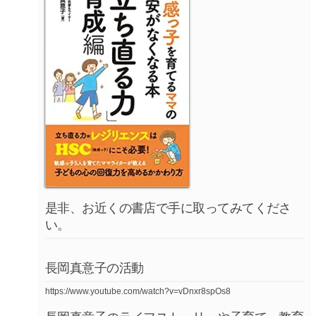
是非、お近くの書店で手に取ってみてくださ
い。
長岡真意子の活動
https://www.youtube.com/watch?v=vDnxr8spOs8