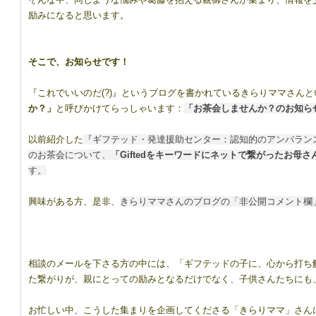
励みになると思います。
そこで、お知らせです！
『これでいいのだ(?)』というブログを書かれているきらりママさん
か？」
と呼びかけてらっしゃいます：
「お茶会しませんか？のお知ら
以前紹介した
『ギフテッド・発達援助センター：認知的のアンバラン
のお茶会について、
「Giftedをキーワードにネットで繋がったお母
す。
興味がある方、是非、
きらりママさんのブログの「非公開コメント欄
相談のメールを下さる方の中には、「ギフテッドの子に、心から打ち
た繋がりが、親にとっての励みとなるだけでなく、子供さんたちにも
お忙しい中、こうした集まりを企画してくださる「きらりママ」さん