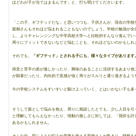
ほどわが子が当てはまるんです」と、打ち明けてくださいます。
「この子、ギフテッドだな」と思いつつも、子供さんが、現在の学校
親御さんもそれほど悩まれることもないのでしょう。学校の勉強が全
し、よりチャレンジングな中学高校大学へと比較的すんなり進んでい
周りにフィットできないなどと悩むことも、それほどないのかもしれ
それでも、
「ギフテッド」とされる子にも、様々なタイプがあります
得意と苦手の差が激しかったり、興味のあることに没頭するあまり他
が顕著だったり、内向的で直感が強く周りがスルリと通り過ぎるよう
今の学校システムをすいすいと駆け上っていく、とはいかない子も多
そうして親として悩みを抱え、周りに相談したとても、少し人目を引
と理解してもらえなかったり、情動の激しさに対しては、「我侭を許
あるかもしれません。
そんな中、同じような悩みや葛藤を抱える親御さんが集まり、情報を