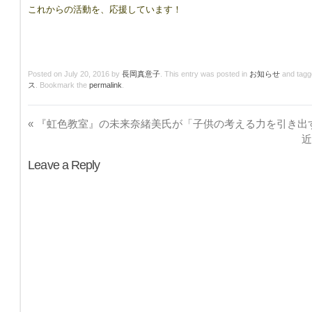
これからの活動を、応援しています！
8417544/
Posted on
July 20, 2016
by
長岡真意子
. This entry was posted in
お知らせ
and tag
ス
. Bookmark the
permalink
.
«
『虹色教室』の未来奈緒美氏が「子供の考える力を引き出
Leave a Reply