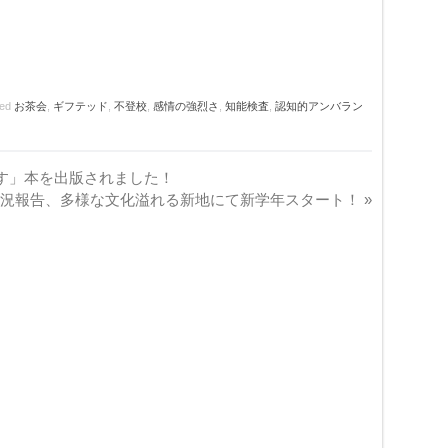
ged
お茶会
,
ギフテッド
,
不登校
,
感情の強烈さ
,
知能検査
,
認知的アンバラン
す」本を出版されました！
近況報告、多様な文化溢れる新地にて新学年スタート！
»