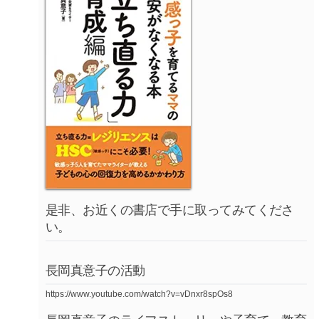
是非、お近くの書店で手に取ってみてくださ
い。
長岡真意子の活動
https://www.youtube.com/watch?v=vDnxr8spOs8