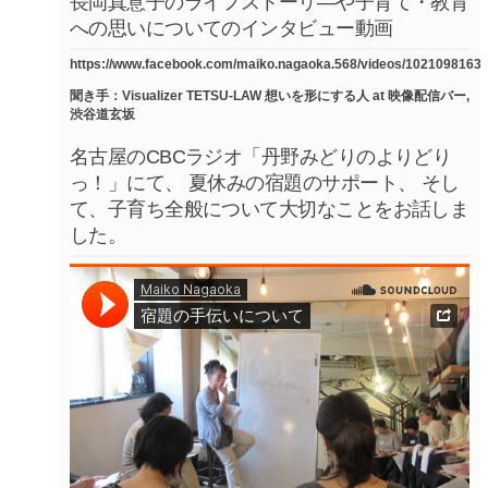
長岡真意子のライフストーリ―や子育て・教育
への思いについてのインタビュー動画
https://www.facebook.com/maiko.nagaoka.568/videos/1021098163
聞き手：Visualizer TETSU-LAW 想いを形にする人 at 映像配信バー,
渋谷道玄坂
名古屋のCBCラジオ「丹野みどりのよりどり
っ！」にて、 夏休みの宿題のサポート、 そし
て、子育ち全般について大切なことをお話しま
した。