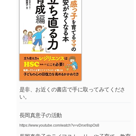
是非、お近くの書店で手に取ってみてくださ
い。
長岡真意子の活動
https://www.youtube.com/watch?v=vDnxr8spOs8