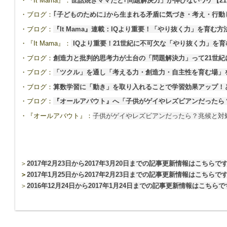
・『It Mama』：
世話焼きママだと｢問題解決力」が伸びないワケ【21
・ブログ：
｢子どものために｣から生まれる矛盾に気づき・考え・行
・ブログ：
『It Mama』連載：IQより重要！「やり抜く力」を育む
・『It Mama』：
IQより重要！21世紀に不可欠な「やり抜く力」を育む
・ブログ：
創造力と批判的思考力が土台の「問題解決力」って21世
・ブログ：
「ツクル」を通し「考える力・創造力・自主性を育む場」
・ブログ：
算数学習に「動き」を取り入れることで学習効果アップ！
・ブログ：
『オールアバウト』へ「子供がゲイやレズビアンだったら
・『オールアバウト』：
子供がゲイやレズビアンだったら？兆候と対
＞
2017年2月23日から2017年3月20日までの記事更新情報はこちらで
＞
2017年1月25日から2017年2月23日までの記事更新情報はこちらで
＞
2016年12月24日から2017年1月24日までの記事更新情報はこちら