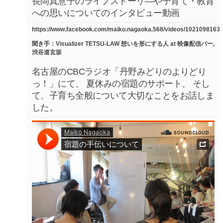
長岡真意子のライフストーリ―や子育て・教育
への思いについてのインタビュー動画
https://www.facebook.com/maiko.nagaoka.568/videos/1021098163
聞き手：Visualizer TETSU-LAW 想いを形にする人 at 映像配信バー,
渋谷道玄坂
名古屋のCBCラジオ「丹野みどりのよりどり
っ！」にて、 夏休みの宿題のサポート、 そし
て、子育ち全般について大切なことをお話しま
した。