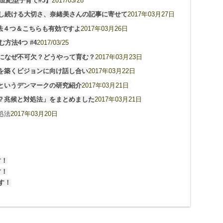
世紀型子育て#5】
2017/03/28
動し続ける大切さ、奈緒美さんの記事に寄せて
2017年03月27日
方法４つ＆こちらも有効ですよ
2017年03月26日
方法4つ #4
2017/03/25
紀になぜ不可欠？どうやって育む？
2017年03月23日
を築くビジョンに向け話し合い
2017年03月22日
というデンマークの研究紹介
2017年03月21日
？兆候と対処法」をまとめました
2017年03月21日
処法
2017年03月20日
す！
す！
です！