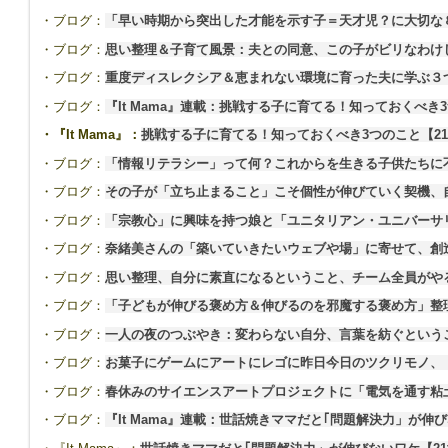
・ブログ：
「早い時期から突出した才能を示す子＝天才児？に大切な
・ブログ：
思い整理＆子育て風景：夫との同意、この子がビリなわけ
・ブログ：
重度ディスレクシア＆恵まれない環境に育った夫に学ぶ３
・ブログ：
『It Mama』連載：挑戦する子に育てる！知っておくべ
・『It Mama』：
挑戦する子に育てる！知っておくべき3つのこと【2
・ブログ：
「情報リテラシー」って何？これからを生きる子供たちに
・ブログ：
その子が「立ち止まること」こそ個性が伸びていく契機、
・ブログ：
「宗教心」に興味を持つ娘と「ユニタリアン・ユニバーサ
・ブログ：
奈緒美さんの「築いていきたいウェブや場」に寄せて、創
・ブログ：
思い整理、自分に素直になるということ、チーム全員がや
・ブログ：
「子どもが伸びる褒め方＆伸びるのを邪魔する褒め方」整
・ブログ：
一人の夜のつぶやき：変わらない自分、言葉を紡ぐという
・ブログ：
お菓子にゲームにアートにレゴに昨日今日のツクリモノ、
・ブログ：
春休みのサイエンスアートプロジェクトに「電気を通す粘
・ブログ：
『It Mama』連載：世話焼きママだと｢問題解決力」が伸