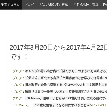
子育てコラム
ブログ
『ALL ABOUT』寄稿
『IT MAMA』寄稿
F
2017年3月20日から2017年4
です！
・ブログ：
キャンプの思い出は内に「陽だまり」のようにあり続ける
・ブログ：
「天才児」研究でも言及「空間認識力とは学校では見過ご
・ブログ：
日本政府も企業も切望する｢グローバル人材」？国境をこ
・ブログ：
映画『世界で一番美しい村』、監督石川梵さんと父の思い
・ブログ：
『It Mama』連載：子どもが「21世紀情弱」になる前に
・『It Mama』：
「21世紀情弱」になる前にすべきこと #7
2017/04/11