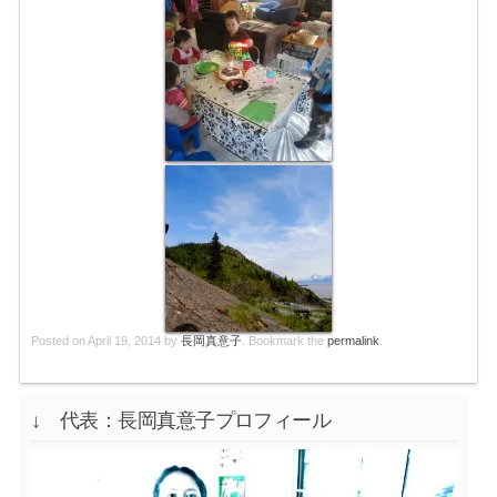
Posted on
April 19, 2014
by
長岡真意子
. Bookmark the
permalink
.
↓ 代表：長岡真意子プロフィール