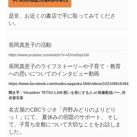
是非、お近くの書店で手に取ってみてくださ
い。
長岡真意子の活動
https://www.youtube.com/watch?v=vDnxr8spOs8
長岡真意子のライフストーリ―や子育て・教育
への思いについてのインタビュー動画
https://www.facebook.com/maiko.nagaoka.568/videos/1021098163841754
聞き手：Visualizer TETSU-LAW 想いを形にする人 at 映像配信バー, 渋
谷道玄坂
名古屋のCBCラジオ「丹野みどりのよりどり
っ！」にて、 夏休みの宿題のサポート、 そし
て、子育ち全般について大切なことをお話しま
した。