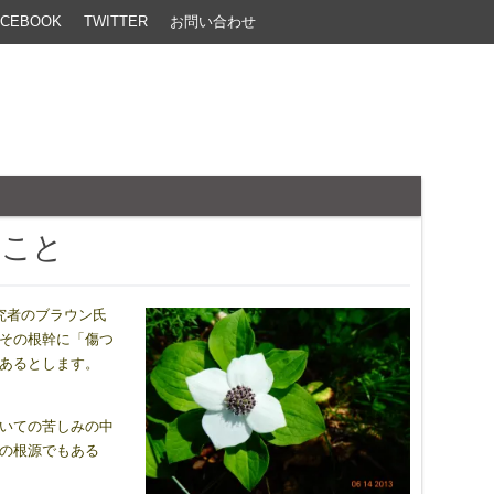
ACEBOOK
TWITTER
お問い合わせ
うこと
研究者のブラウン氏
り、その根幹に「傷つ
」があるとします。
ついての苦しみの中
のの根源でもある