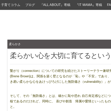
子育てコラム
ブログ
『ALL ABOUT』寄稿
『IT MAMA』寄稿
F
柔らかさ
柔らかい心を大切に育てるとい
繋がり（connection）についての研究を続けたストーリーテラー兼
(Brene Brown)は、関係を築く壁となるのが「恥」や「不安」であ
き易い柔らかな心をあけっぴろげにした無防備さ（vulnerability）
そして、その「無防備さ」とは、確かに恥や恐れ 自己肯定感などに
核であるのだけれど、同時に、 喜びや創造 帰属や愛情といったも
と。