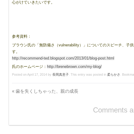
心がけていきたいです。
8417544/
参考資料：
ブラウン氏の「無防備さ（vulnerability）」についてのスピー
す。
http://recommend-ted.blogspot.com/2013/01/blog-post.html
氏のホームページ：
http://brenebrown.com/my-blog/
Posted on
April 17, 2014
by
長岡真意子
. This entry was posted in
柔らかさ
. Bookma
«
歯を失くしちゃった、親の成長
Comments ar