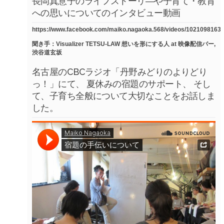
長岡真意子のライフストーリ―や子育て・教育
への思いについてのインタビュー動画
https://www.facebook.com/maiko.nagaoka.568/videos/1021098163
聞き手：Visualizer TETSU-LAW 想いを形にする人 at 映像配信バー,
渋谷道玄坂
名古屋のCBCラジオ「丹野みどりのよりどり
っ！」にて、 夏休みの宿題のサポート、 そし
て、子育ち全般について大切なことをお話しま
した。