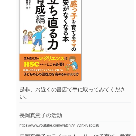
是非、お近くの書店で手に取ってみてくださ
い。
長岡真意子の活動
https://www.youtube.com/watch?v=vDnxr8spOs8