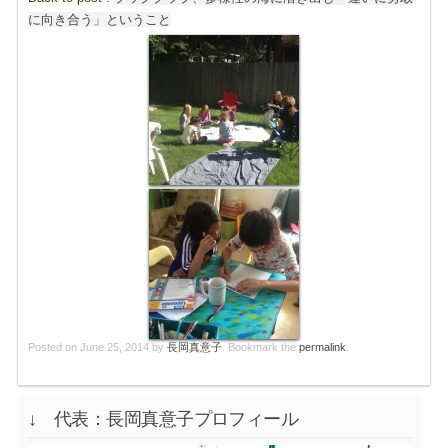
に向き合う」ということ
Posted on
June 25, 2014
by
長岡真意子
. Bookmark the
permalink
.
↓ 代表：長岡真意子プロフィール