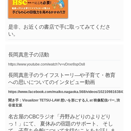
是非、お近くの書店で手に取ってみてくださ
い。
長岡真意子の活動
https://www.youtube.com/watch?v=vDnxr8spOs8
長岡真意子のライフストーリ―や子育て・教育
への思いについてのインタビュー動画
https://www.facebook.com/maiko.nagaoka.568/videos/1021098163841754
聞き手：Visualizer TETSU-LAW 想いを形にする人 at 映像配信バー, 渋
谷道玄坂
名古屋のCBCラジオ「丹野みどりのよりどり
っ！」にて、 夏休みの宿題のサポート、 そし
て、子育ち全般について大切なことをお話しま