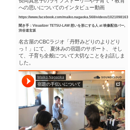
長岡真意子のライフストーリ―や子育て・教育
への思いについてのインタビュー動画
https://www.facebook.com/maiko.nagaoka.568/videos/1021098163
聞き手：Visualizer TETSU-LAW 想いを形にする人 at 映像配信バー,
渋谷道玄坂
名古屋のCBCラジオ「丹野みどりのよりどり
っ！」にて、 夏休みの宿題のサポート、 そし
て、子育ち全般について大切なことをお話しま
した。