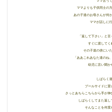
ママ言っ
ママよりも子供同士の
あの子達のお母さんが何
ママが話しに
「返して下さい」と言
すぐに渡してく
その子達の傍にい
「ああこれあなた達のね
幼児に言い聞か
しばらく
プールサイドに置
さっとあちらこちらから手が伸
しばらくしてまた返し
そんなことを何度