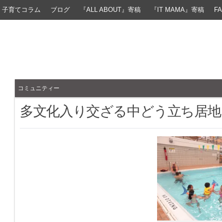
子育てコラム
ブログ
『ALL ABOUT』寄稿
『IT MAMA』寄稿
F
コミュニティー
多文化入り交ざる中どう立ち居地を