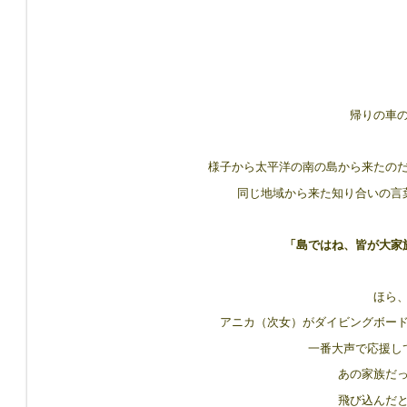
帰りの車
様子から太平洋の南の島から来たの
同じ地域から来た知り合いの言
「島ではね、皆が大家
ほら
アニカ（次女）がダイビングボー
一番大声で応援し
あの家族だ
飛び込んだ