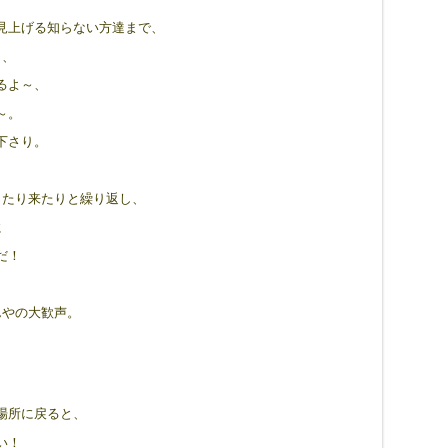
見上げる知らない方達まで、
～、
るよ～、
～。
下さり。
ったり来たりと繰り返し、
に
だ！
んやの大歓声。
場所に戻ると、
い！