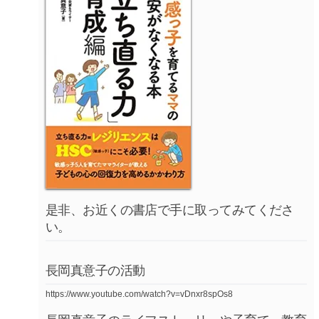
是非、お近くの書店で手に取ってみてくださ
い。
長岡真意子の活動
https://www.youtube.com/watch?v=vDnxr8spOs8