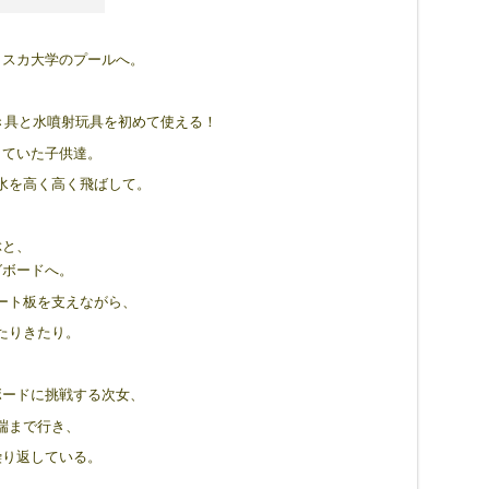
ラスカ大学のプールへ。
き具と水噴射玩具を初めて使える！
していた子供達。
水を高く高く飛ばして。
ぶと、
グボードへ。
ート板を支えながら、
たりきたり。
ボードに挑戦する次女、
端まで行き、
繰り返している。