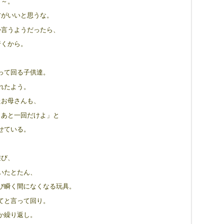
て～。
方がいいと思うな。
か言うようだったら、
行くから。
って回る子供達。
れたよう。
たお母さんも、
、あと一回だけよ」と
せている。
遊び、
いたとたん、
び瞬く間になくなる玩具。
てと言って回り。
か繰り返し。