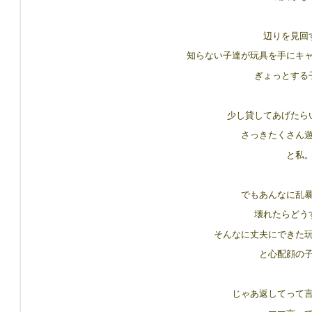
辺りを見回
8417544/
知らない子達が玩具を手にキ
ぎょっとする
少し貸してあげたら
さっきたくさん
と私
でもあんなに乱
壊れたらどう
そんなに丈夫にできた
と心配顔の
じゃあ返してって