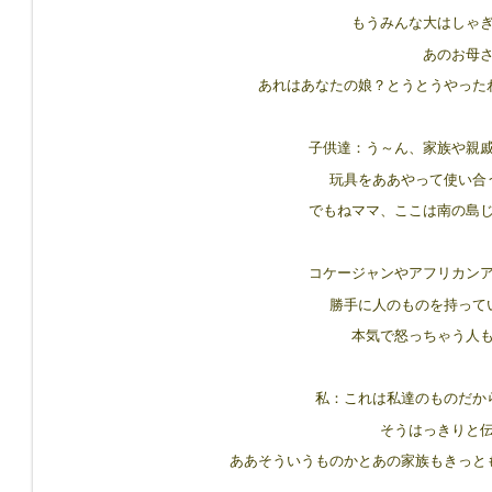
もうみんな大はしゃ
あのお母
あれはあなたの娘？とうとうやった
子供達：う～ん、家族や親
玩具をああやって使い合
でもねママ、ここは南の島
コケージャンやアフリカン
勝手に人のものを持って
本気で怒っちゃう人
私：これは私達のものだか
そうはっきりと
ああそういうものかとあの家族もきっと