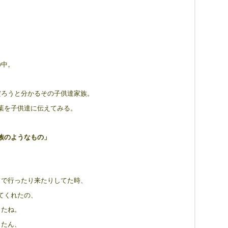
の中。
だろうと分かるその子供達家族。
葉を子供達に伝えてみる。
族のようなもの」
、
ドで行ったり来たりしてた時、
てくれたの、
ったね。
とたん、