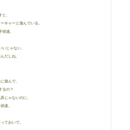
すと、
ャーキャーと遊んでいる。
子供達。
いいじゃない、
遊んだしね、
。
暴に遊んで、
するの？
玩具じゃないのに。
子供達。
言っておいで。