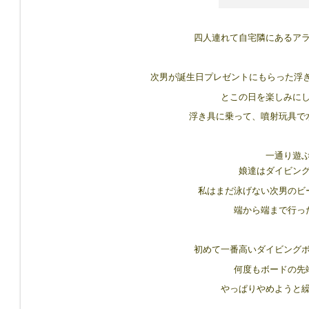
四人連れて自宅隣にあるア
次男が誕生日プレゼントにもらった浮
とこの日を楽しみに
浮き具に乗って、噴射玩具で
一通り遊
娘達はダイビン
私はまだ泳げない次男のビ
端から端まで行っ
初めて一番高いダイビング
何度もボードの先
やっぱりやめようと