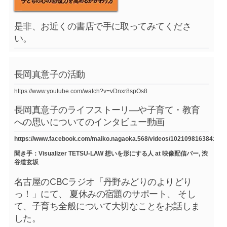
是非、お近くの書店で手に取ってみてくださ
い。
長岡真意子の活動
https://www.youtube.com/watch?v=vDnxr8spOs8
長岡真意子のライフストーリ―や子育て・教育
への思いについてのインタビュー動画
https://www.facebook.com/maiko.nagaoka.568/videos/1021098163841754
聞き手：Visualizer TETSU-LAW 想いを形にする人 at 映像配信バー, 渋
谷道玄坂
名古屋のCBCラジオ「丹野みどりのよりどり
っ！」にて、 夏休みの宿題のサポート、 そし
て、子育ち全般について大切なことをお話しま
した。