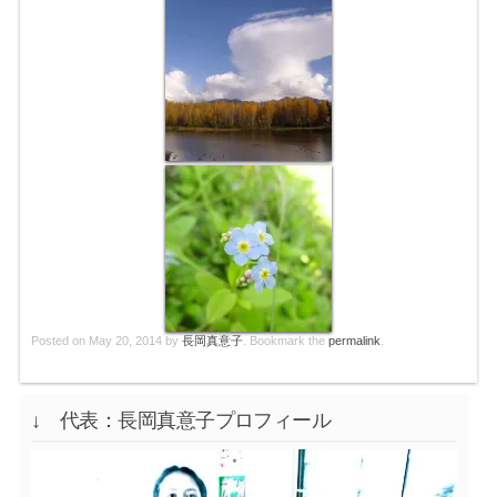
Posted on
May 20, 2014
by
長岡真意子
. Bookmark the
permalink
.
↓ 代表：長岡真意子プロフィール