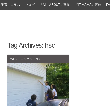
子育てコラム
ブログ
『ALL ABOUT』寄稿
『IT MAMA』寄稿
F
Tag Archives:
hsc
セルフ・コンパッション