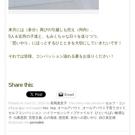
来月には（多分）再びの引越しも控え（州内）、
5人＆近所の子達と、もみくちゃな日々を送りつつ、
「思いやり」にほっとするひとときを大切にしていきたいです！
それでは皆様、コンパッション溢れる夏をお送りください！
Share this:
Email
Posted on
June 21, 2016
by
長岡真意子
. This entry was posted in
セルフ・コン
パッション
and tagged
hsc
,
hsp
,
オールアバウト
,
オールアバウト子育てガイド
,
セルフコンパッション
,
ハイリーセンシティブチャイルド
,
ひといちばい敏感な
子
,
仏教思想
,
完璧主義
,
心の免疫
,
慈悲新
,
自分への思いやり
,
自己肯定感
.
Bookmark the
permalink
.