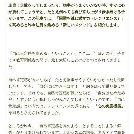
主旨：失敗をしてしまったり、物事がうまくいかない時、すぐに心
が折れてしまう子と、たとえ倒れても再び立ち上がり歩き続ける子
がいます。この記事では、「困難を跳ね返す力（レジリエンス）」
を高めると昨今注目を集める「新しいメソッド」を紹介します。
「自己肯定感を高める」ということが、ここ二十年ほどの間、子育
て＆教育関係者の間で、最も大切なことのひとつとされてきまし
た。
自己肯定感が高いならば、たとえ物事がうまくいかなかったり失敗
したとしても、「自分にはできるはず！」と胸をはって乗り越えて
いけます。それでも、自己肯定感が低いならば、「自分はだめだめ
だ」とすぐに心が折れしゃがみこんでしまうというのです。「自己
肯定感」というのは、レジリエンスの源であり、
「心の免疫機能」
を司るとさえされてきました。
ところが昨今、「自己肯定感を高めよう」とすることによる「弊
害」がとりあげられています。ナルシズムの増長、ネガティブ面を