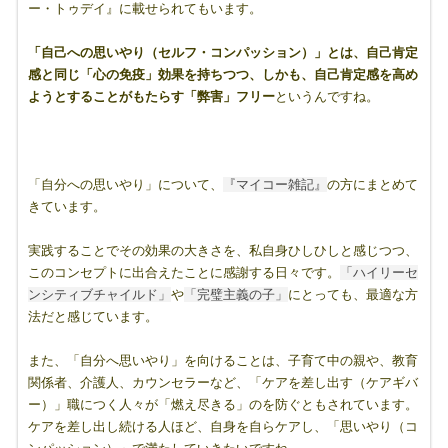
ー・トゥデイ』に載せられてもいます。
「自己への思いやり（セルフ・コンパッション）」とは、自己肯定
感と同じ「心の免疫」効果を持ちつつ、しかも、自己肯定感を高め
ようとすることがもたらす「弊害」フリー
というんですね。
「自分への思いやり」について、
『マイコー雑記』
の方にまとめて
きています。
実践することでその効果の大きさを、私自身ひしひしと感じつつ、
このコンセプトに出合えたことに感謝する日々です。
「ハイリーセ
ンシティブチャイルド」
や
「完璧主義の子」
にとっても、最適な方
法だと感じています。
また、「自分へ思いやり」を向けることは、子育て中の親や、教育
関係者、介護人、カウンセラーなど、「ケアを差し出す（ケアギバ
ー）」職につく人々が「燃え尽きる」のを防ぐともされています。
ケアを差し出し続ける人ほど、自身を自らケアし、「思いやり（コ