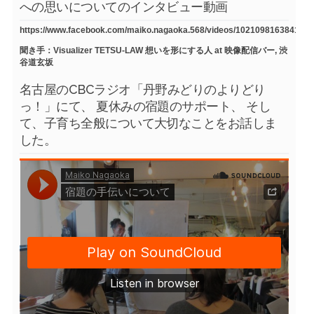
への思いについてのインタビュー動画
https://www.facebook.com/maiko.nagaoka.568/videos/1021098163841754
聞き手：Visualizer TETSU-LAW 想いを形にする人 at 映像配信バー, 渋
谷道玄坂
名古屋のCBCラジオ「丹野みどりのよりどり
っ！」にて、 夏休みの宿題のサポート、 そし
て、子育ち全般について大切なことをお話しま
した。