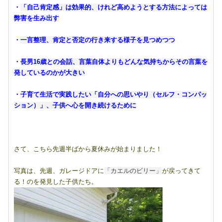
・
「自己肯定感」は効果的、けれど高めようとする方法によっては
弊害を生み出す
・
一言整理、肯定と否定の行き来する様子を見つめつつ
・
長男16歳との会話、言葉自体よりもどんな気持ちからその言葉を
発しているのかが大きい
・
子育て生活で実践したい「自分への思いやり（セルフ・コンパッ
ション）」、子供へ心を開き続けるために
さて、こちら先週半ばから夏休みが始まりました！
写真は、先週、ガレージドアに
「カエルのビリー」
が戻ってきて
る！のを発見した子供たち。