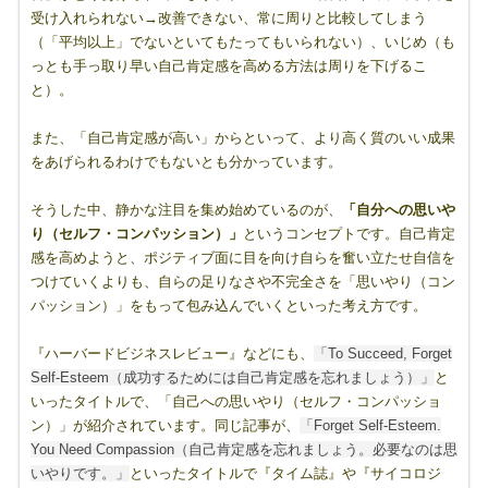
受け入れられない→改善できない、常に周りと比較してしまう
（「平均以上」でないといてもたってもいられない）、いじめ（も
っとも手っ取り早い自己肯定感を高める方法は周りを下げるこ
と）。
また、「自己肯定感が高い」からといって、より高く質のいい成果
をあげられるわけでもないとも分かっています。
そうした中、静かな注目を集め始めているのが、
「自分への思いや
り（セルフ・コンパッション）」
というコンセプトです。自己肯定
感を高めようと、ポジティブ面に目を向け自らを奮い立たせ自信を
つけていくよりも、自らの足りなさや不完全さを「思いやり（コン
パッション）」をもって包み込んでいくといった考え方です。
『ハーバードビジネスレビュー』などにも、
「To Succeed, Forget
Self-Esteem（成功するためには自己肯定感を忘れましょう）」
と
いったタイトルで、「自己への思いやり（セルフ・コンパッショ
ン）」が紹介されています。同じ記事が、
「Forget Self-Esteem.
You Need Compassion（自己肯定感を忘れましょう。必要なのは思
いやりです。」
といったタイトルで『タイム誌』や『サイコロジ