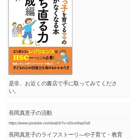
是非、お近くの書店で手に取ってみてくださ
い。
長岡真意子の活動
https://www.youtube.com/watch?v=vDnxr8spOs8
長岡真意子のライフストーリ―や子育て・教育